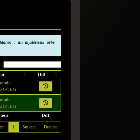
daho) : un mystérieux orbe
 :
eur
Diff
konda
.219.101
)
konda
.219.101
)
teur
Diff
ent
1
Suivant
Dernier