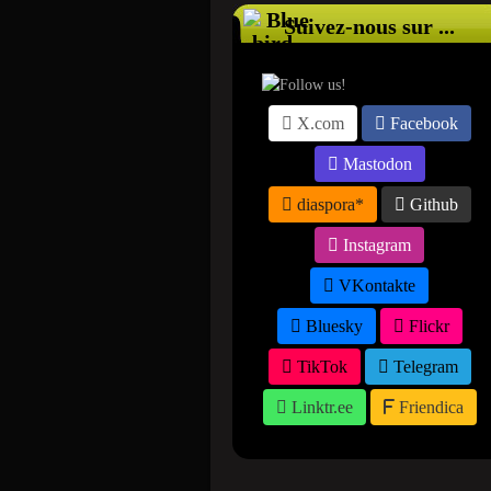
Suivez-nous sur ...
X.com
Facebook
Mastodon
diaspora*
Github
Instagram
VKontakte
Bluesky
Flickr
TikTok
Telegram
Linktr.ee
Friendica