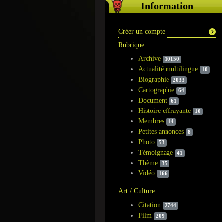
Information
Créer un compte
Rubrique
Archive
10150
Actualité multilingue
10
Biographie
2033
Cartographie
64
Document
61
Histoire effrayante
10
Membres
14
Petites annonces
8
Photo
53
Témoignage
41
Thème
35
Vidéo
166
Art / Culture
Citation
2744
Film
209