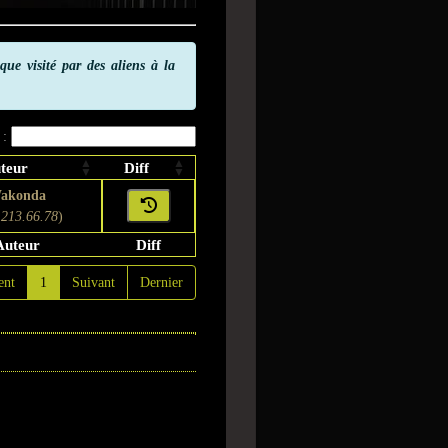
que visité par des aliens à la
 :
teur
Diff
akonda
.213.66.78
)
Auteur
Diff
ent
1
Suivant
Dernier