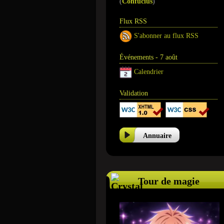
(
Confucius
)
Flux RSS
S'abonner au flux RSS
Événements - 7 août
Calendrier
Validation
Annuaire
Tour de magie