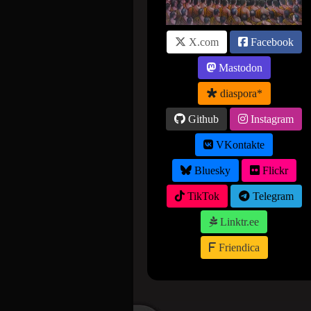
X.com
Facebook
Mastodon
diaspora*
Github
Instagram
VKontakte
Bluesky
Flickr
TikTok
Telegram
Linktr.ee
Friendica