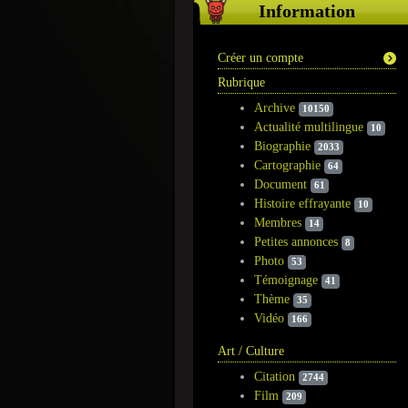
Information
Créer un compte
Rubrique
Archive
10150
Actualité multilingue
10
Biographie
2033
Cartographie
64
Document
61
Histoire effrayante
10
Membres
14
Petites annonces
8
Photo
53
Témoignage
41
Thème
35
Vidéo
166
Art / Culture
Citation
2744
Film
209