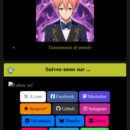
Transmission de pensée
Suivez-nous sur ...
X.com
Facebook
Mastodon
diaspora*
Github
Instagram
VKontakte
Bluesky
Flickr