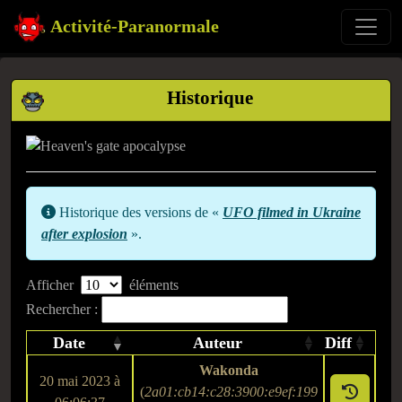
Activité-Paranormale
Historique
Historique des versions de «
UFO filmed in Ukraine
after explosion
».
Afficher
éléments
Rechercher :
Date
Auteur
Diff
Wakonda
20 mai 2023 à
(
2a01:cb14:c28:3900:e9ef:199