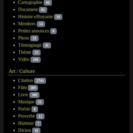
Cartographie
64
Document
61
Histoire effrayante
10
Membres
14
Petites annonces
8
Photo
53
Témoignage
41
Thème
35
Vidéo
166
Art / Culture
Citation
2744
Film
209
Livre
309
Musique
51
Poésie
0
Proverbe
12
Humour
7
Dicton
10