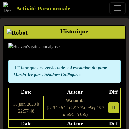
Activité-Paranormale
Historique
Historique des versions de «
Arrestation du pape
Martin Ier par Théodore Calliopas
».
Date
Auteur
Diff
Wakonda
18 juin 2023 à
(
2a01:cb14:c28:3900:e9ef:199
22:57:48
d:e64e:51a6
)
Date
Auteur
Diff