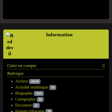
Information
Créer un compte
Rubrique
Archive
10150
Actualité multilingue
10
Biographie
2033
Cartographie
64
Document
61
Histoire effrayante
10