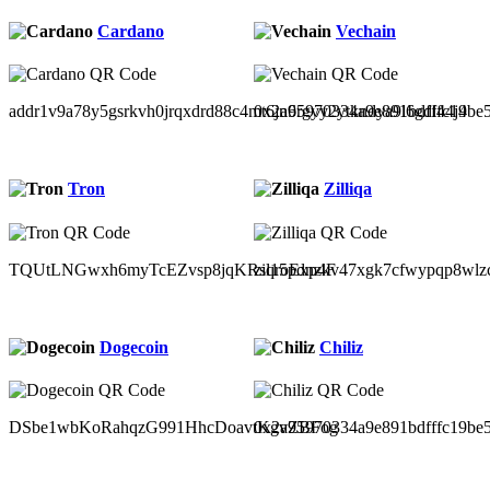
Cardano
Vechain
addr1v9a78y5gsrkvh0jrqxdrd88c4mt6jn6rgyy2ytkndya9l6gdl44j4
0x2a95970334a9e891bdfffc19be
Tron
Zilliqa
TQUtLNGwxh6myTcEZvsp8jqKRsqroExp4F
zil15pdnzkv47xgk7cfwypqp8wlz
Dogecoin
Chiliz
DSbe1wbKoRahqzG991HhcDoavtKgvZBFog
0x2a95970334a9e891bdfffc19be