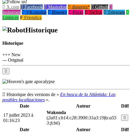
X.com
Facebook
Mastodon
diaspora*
Github
Instagram
VKontakte
Bluesky
Flickr
TikTok
Telegram
Linktr.ee
Friendica
Historique
Historique
+++ New
--- Original
Historique des versions de «
En busca de la Atlántida: Las
posibles localizaciones
».
Date
Auteur
Diff
Wakonda
17 juillet 2023 à
(
2a01:cb14:c28:3900:31a3:19fa:a55
01:16:23
3:fcb6
)
Date
Auteur
Diff