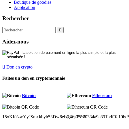
Boutique de goodies
Application
Rechercher
Aidez-nous
Don en crypto
Faites un don en cryptomonnaie
Bitcoin
Ethereum
15xKKfzwYyJSmxkbyb53Dw6eixg3opJfZw
0x2a95970334a9e891bdfffc19be