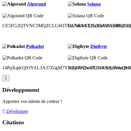
Algorand
Solana
CE5FG2QTVNC5MQZCLG6OTUANBVST2GXNCKYBBOUDH
Du7uk4nCUSyXpWNsy4BqZad
Polkadot
Digibyte
14PqXqdcQ93YAL3A37ZogM7Y3c2p5UQvcRUJ1XXX3sruzQb6
DR4sWZwZXEs4vhtnyJWucH1Ru
Développement
Apportez vos talents de codeur !
Développer
Citations