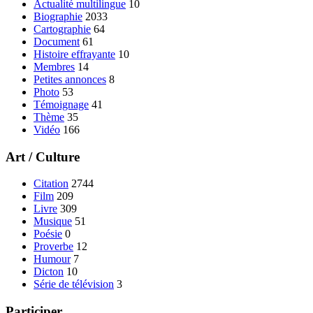
Actualité multilingue
10
Biographie
2033
Cartographie
64
Document
61
Histoire effrayante
10
Membres
14
Petites annonces
8
Photo
53
Témoignage
41
Thème
35
Vidéo
166
Art / Culture
Citation
2744
Film
209
Livre
309
Musique
51
Poésie
0
Proverbe
12
Humour
7
Dicton
10
Série de télévision
3
Participer