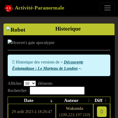
Activité-Paranormale
Historique
Historique des versions de «
Découverte
Énigmatique : Le Marteau de London
».
Afficher
éléments
Rechercher :
Date
Auteur
Diff
Wakonda
29 août 2023 à 18:26:47
(
109.223.197.110
)