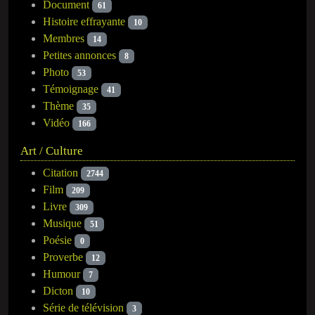
Document
61
Histoire effrayante
10
Membres
14
Petites annonces
8
Photo
53
Témoignage
41
Thème
35
Vidéo
166
Art / Culture
Citation
2744
Film
209
Livre
309
Musique
51
Poésie
0
Proverbe
12
Humour
7
Dicton
10
Série de télévision
3