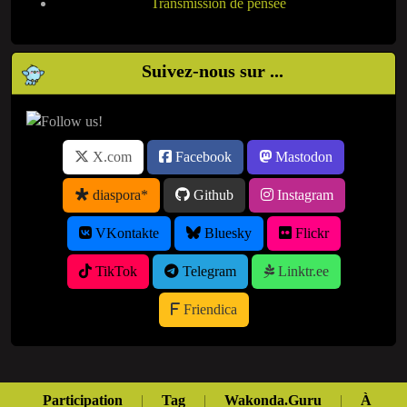
Transmission de pensée
Suivez-nous sur ...
X.com
Facebook
Mastodon
diaspora*
Github
Instagram
VKontakte
Bluesky
Flickr
TikTok
Telegram
Linktr.ee
Friendica
Participation
|
Tag
|
Wakonda.Guru
|
À