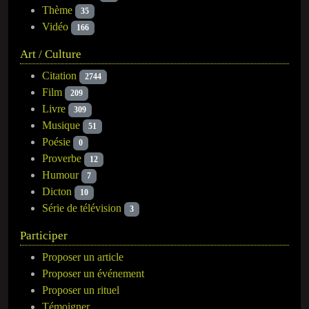
Thème
35
Vidéo
166
Art / Culture
Citation
2744
Film
209
Livre
309
Musique
51
Poésie
0
Proverbe
12
Humour
7
Dicton
10
Série de télévision
3
Participer
Proposer un article
Proposer un événement
Proposer un rituel
Témoigner