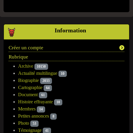
Information
Créer un compte
Rubrique
Archive
10150
Actualité multilingue
10
Biographie
2033
Cartographie
64
Document
61
Histoire effrayante
10
Membres
14
Petites annonces
8
Photo
53
Témoignage
41