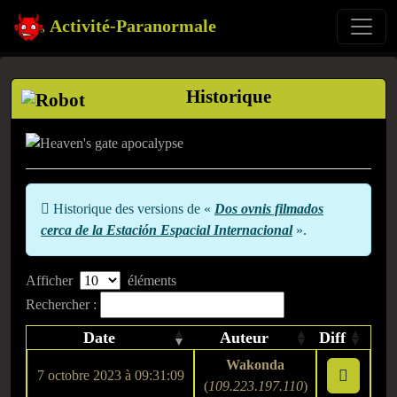
Activité-Paranormale
Historique
Historique des versions de «
Dos ovnis filmados
cerca de la Estación Espacial Internacional
».
Afficher
éléments
Rechercher :
Date
Auteur
Diff
Wakonda
7 octobre 2023 à 09:31:09
(
109.223.197.110
)