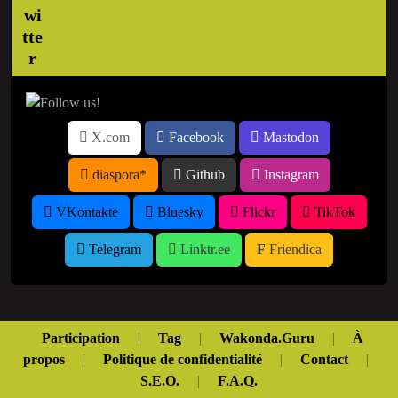
X.com
Facebook
Mastodon
diaspora*
Github
Instagram
VKontakte
Bluesky
Flickr
TikTok
Telegram
Linktr.ee
Friendica
Participation
|
Tag
|
Wakonda.Guru
|
À
propos
|
Politique de confidentialité
|
Contact
|
S.E.O.
|
F.A.Q.