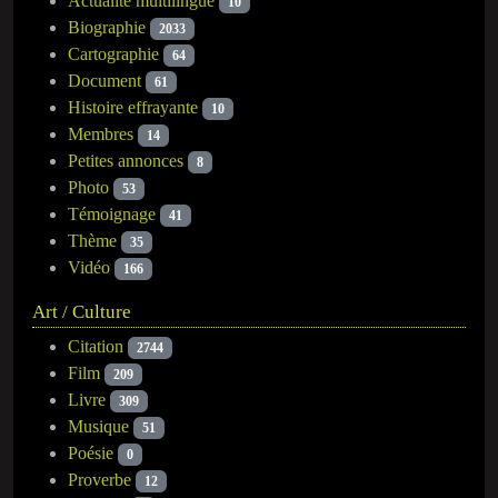
Actualité multilingue
10
Biographie
2033
Cartographie
64
Document
61
Histoire effrayante
10
Membres
14
Petites annonces
8
Photo
53
Témoignage
41
Thème
35
Vidéo
166
Art / Culture
Citation
2744
Film
209
Livre
309
Musique
51
Poésie
0
Proverbe
12