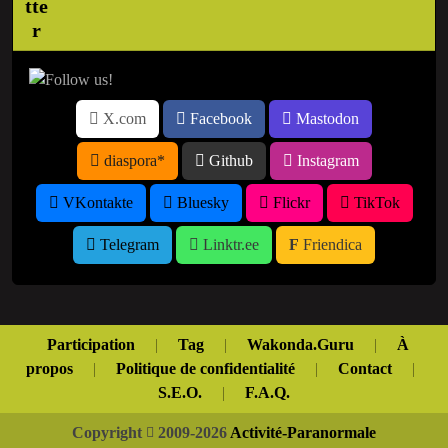
X.com
Facebook
Mastodon
diaspora*
Github
Instagram
VKontakte
Bluesky
Flickr
TikTok
Telegram
Linktr.ee
Friendica
Participation
|
Tag
|
Wakonda.Guru
|
À
propos
|
Politique de confidentialité
|
Contact
|
S.E.O.
|
F.A.Q.
Copyright
2009-2026
Activité-Paranormale