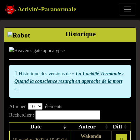
Activité-Paranormale
Historique
Historique des versions de «
La Lucidité Terminale :
Quand la conscience resurgit en approche de la mort
».
Afficher
éléments
Rechercher :
Date
Auteur
Diff
Wakonda
18 octobre 2023 à 19:42:14