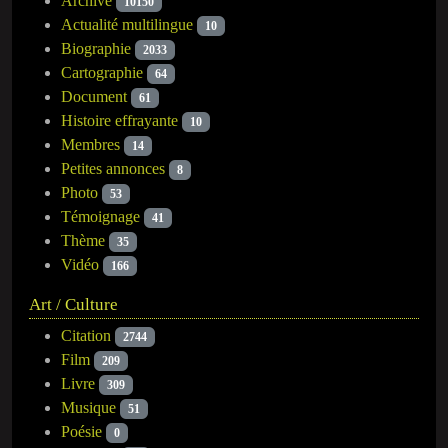
Archive
10150
Actualité multilingue
10
Biographie
2033
Cartographie
64
Document
61
Histoire effrayante
10
Membres
14
Petites annonces
8
Photo
53
Témoignage
41
Thème
35
Vidéo
166
Art / Culture
Citation
2744
Film
209
Livre
309
Musique
51
Poésie
0