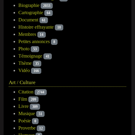
Biographie
2033
Cartographie
64
Document
61
Histoire effrayante
10
Membres
14
Petites annonces
8
Photo
53
Témoignage
41
Thème
35
Vidéo
166
Art / Culture
Citation
2744
Film
209
Livre
309
Musique
51
Poésie
0
Proverbe
12