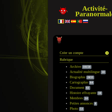
Activité-
Paranormal
Information
Créer un compte
Rubrique
Archive
10150
Actualité multilingue
10
Biographie
2033
Cartographie
64
Document
61
Histoire effrayante
10
Membres
14
Petites annonces
8
Photo
53