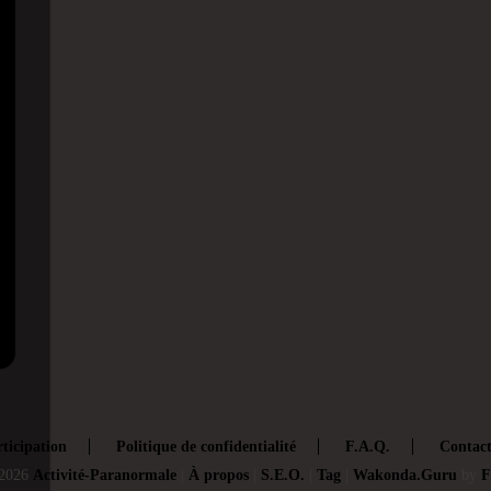
ticipation
Politique de confidentialité
F.A.Q.
Contac
2026
Activité-Paranormale
|
À propos
|
S.E.O.
|
Tag
|
Wakonda.Guru
by
F