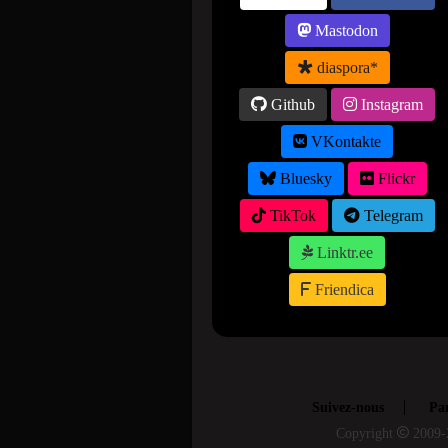
Mastodon
diaspora*
Github
Instagram
VKontakte
Bluesky
Flickr
TikTok
Telegram
Linktr.ee
Friendica
Suivez-nous
Par
Copyright
2009-