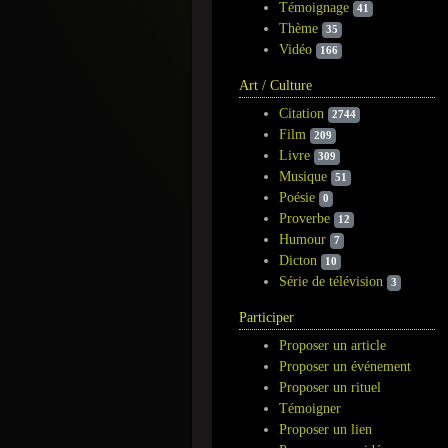
Témoignage
41
Thème
35
Vidéo
166
Art / Culture
Citation
2744
Film
209
Livre
309
Musique
51
Poésie
0
Proverbe
12
Humour
7
Dicton
10
Série de télévision
3
Participer
Proposer un article
Proposer un événement
Proposer un rituel
Témoigner
Proposer un lien