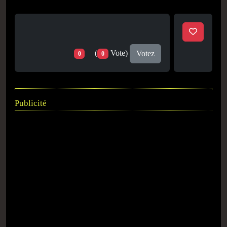
(
Vote)
Votez
0
0
Publicité