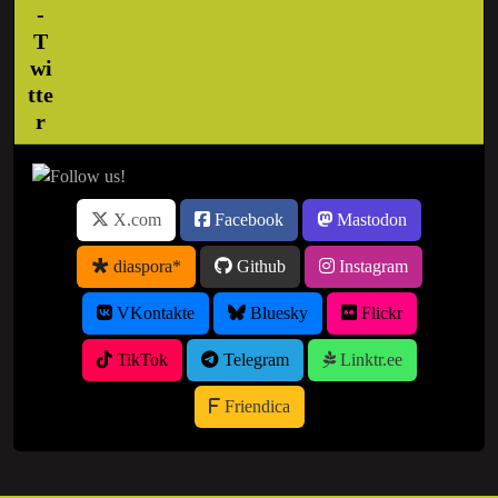
X.com
Facebook
Mastodon
diaspora*
Github
Instagram
VKontakte
Bluesky
Flickr
TikTok
Telegram
Linktr.ee
Friendica