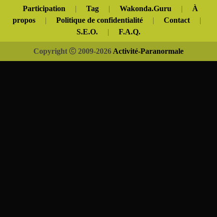
Participation
|
Tag
|
Wakonda.Guru
|
À
propos
|
Politique de confidentialité
|
Contact
|
S.E.O.
|
F.A.Q.
Copyright
2009-2026
Activité-Paranormale