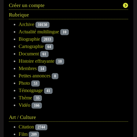
Créer un compte
Rubrique
Archive
10150
Actualité multilingue
10
Biographie
2033
Cartographie
64
Document
61
Histoire effrayante
10
Membres
14
Petites annonces
8
Photo
53
Témoignage
41
Thème
35
Vidéo
166
Art / Culture
Citation
2744
Film
209