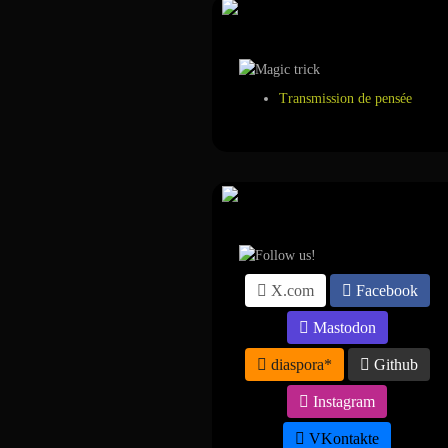
Tour de magie
Transmission de pensée
Suivez-nous sur ...
X.com
Facebook
Mastodon
diaspora*
Github
Instagram
VKontakte