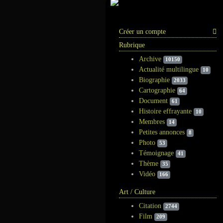
Information
Créer un compte
Rubrique
Archive
10150
Actualité multilingue
10
Biographie
2033
Cartographie
64
Document
61
Histoire effrayante
10
Membres
14
Petites annonces
8
Photo
53
Témoignage
41
Thème
35
Vidéo
166
Art / Culture
Citation
2744
Film
209