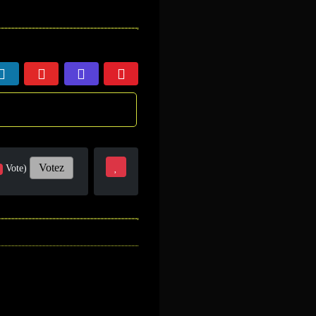
Votez
Vote)