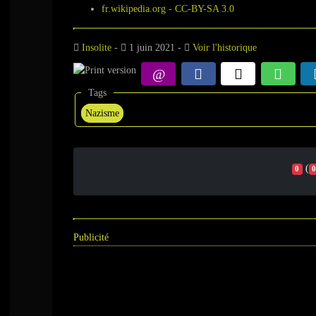
fr.wikipedia.org
-
CC-BY-SA 3.0
Insolite
-
1 juin 2021 -
Voir l'historique
Tags
Nazisme
(
0
0
Publicité