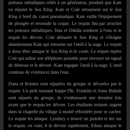
poteaux métalliques reliés à un générateur, pendant que Kate
va réparer le
Sea King
. Kate et Cole retournent sur le
Sea
King
à bord du canot pneumatique. Kate enfile l'équipement
de plongée et ressoude la coque. Le requin fini par arracher
les poteaux métalliques. Han et Dikilla tombent à l'eau et le
requin les dévore. Cole démarre le
Sea King
et s'éloigne
abandonnant Kate qui retourne sur l'atoll à la nage. Le requin
à deux têtes attaque le
Sea King
et le coule. Le requin repère
Cole qui utilise son téléphone portable pour envoyer un signal
de détresse et le dévore. Kate regagne l'atoll à la nage. L'atoll
continue de s'enfoncer dans l'eau.
Dana et Kristen sont séparées du groupe et dévorées par le
requin. Un petit tsunami frappe l'île. Franklin et Anne Babish
sont séparés du groupe, ils s'embrassent une dernière fois
avant que le requin les dévore. Les étudiants restants nagent
dans la chapelle du village à moitié effondrée pour se cacher.
Le requin les attaque. Lyndsey a trouvé un pistolet et tire sur
le requin, en vain, il la dévore rapidement. Ethan attaque le