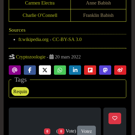
Carmen Electra
Anne Babish
Charlie O'Connell
Franklin Babish
Sources
fr.wikipedia.org
-
CC-BY-SA 3.0
Cryptozoologie
-
20 mars 2022
Tags
Requin
(
Vote)
Votez
0
0