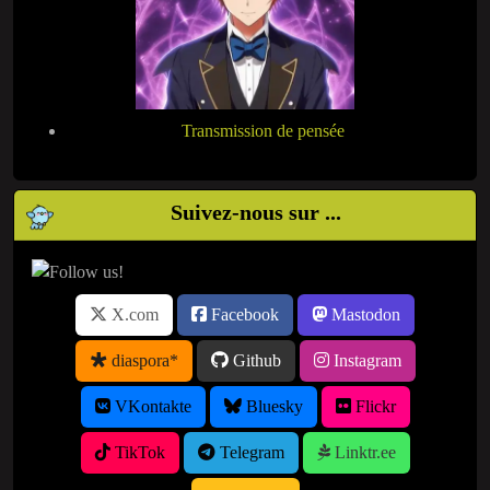
Transmission de pensée
Suivez-nous sur ...
X.com
Facebook
Mastodon
diaspora*
Github
Instagram
VKontakte
Bluesky
Flickr
TikTok
Telegram
Linktr.ee