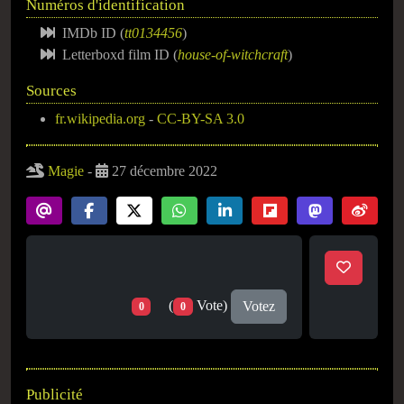
Numéros d'identification
IMDb ID (
tt0134456
)
Letterboxd film ID (
house-of-witchcraft
)
Sources
fr.wikipedia.org
-
CC-BY-SA 3.0
Magie
-
27 décembre 2022
(
Vote)
Votez
0
0
Publicité