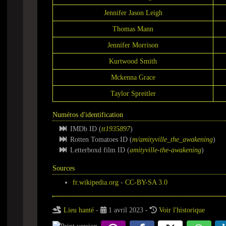
Jennifer Jason Leigh
Thomas Mann
Jennifer Morrison
Kurtwood Smith
Mckenna Grace
Taylor Spreitler
Numéros d'identification
IMDb ID (
tt1935897
)
Rotten Tomatoes ID (
m/amityville_the_awakening
)
Letterboxd film ID (
amityville-the-awakening
)
Sources
fr.wikipedia.org
-
CC-BY-SA 3.0
Lieu hanté
-
1 avril 2023 -
Voir l'historique