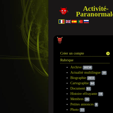
Activité-
Paranormal
Information
Créer un compte
Rubrique
Archive
10150
Actualité multilingue
10
Biographie
2033
Cartographie
64
Document
61
Histoire effrayante
10
Membres
14
Petites annonces
8
Photo
53