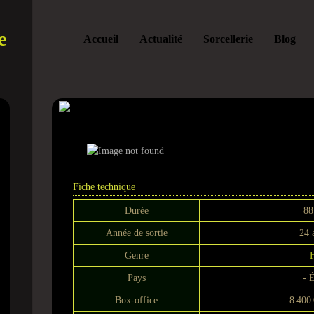
e
Accueil
Actualité
Sorcellerie
Blog
Amityville: The Awak
Fiche technique
Durée
88
Année de sortie
24 
Genre
H
Pays
- É
Box-office
8 400