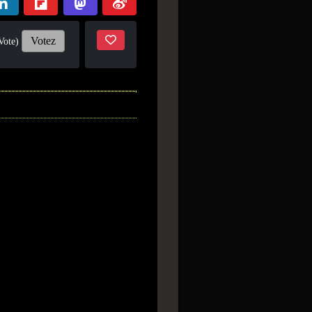
Votez
Vote)