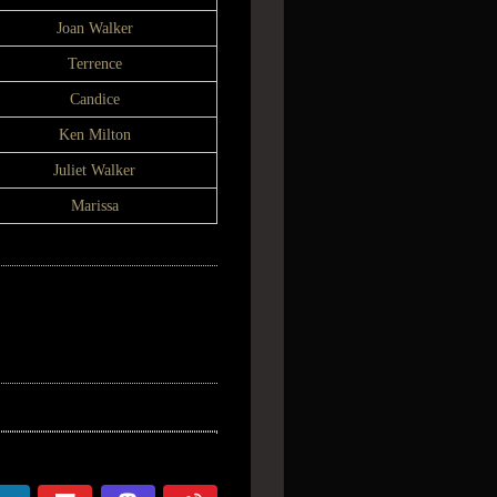
Joan Walker
Terrence
Candice
Ken Milton
Juliet Walker
Marissa