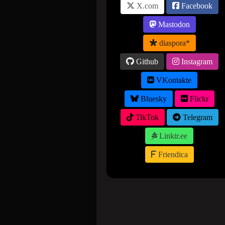
X.com
Facebook
Mastodon
diaspora*
Github
Instagram
VKontakte
Bluesky
Flickr
TikTok
Telegram
Linktr.ee
Friendica