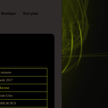
Boutique
Bon plan
ening
 minutes
août 2017
orreur
tats-Unis
 000,00 $US