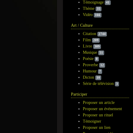
Témoignage
41
Thème
35
Vidéo
166
Art / Culture
Citation
2744
Film
209
Livre
309
Musique
51
Poésie
0
Proverbe
12
Humour
7
Dicton
10
Série de télévision
3
Participer
Proposer un article
Proposer un événement
Proposer un rituel
Témoigner
Proposer un lien