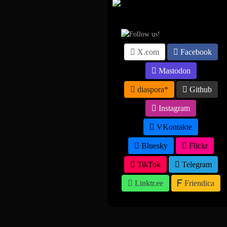
Suivez-nous sur ...
X.com
Facebook
Mastodon
diaspora*
Github
Instagram
VKontakte
Bluesky
Flickr
TikTok
Telegram
Linktr.ee
Friendica