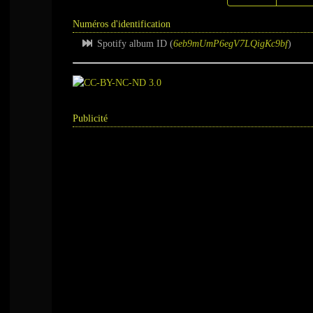
Numéros d'identification
Spotify album ID (
6eb9mUmP6egV7LQigKc9bf
)
Publicité