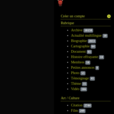
Information
Créer un compte
Rubrique
Archive
10150
Actualité multilingue
10
Biographie
2033
Cartographie
64
Document
61
Histoire effrayante
10
Membres
14
Petites annonces
8
Photo
53
Témoignage
41
Thème
35
Vidéo
166
Art / Culture
Citation
2744
Film
209