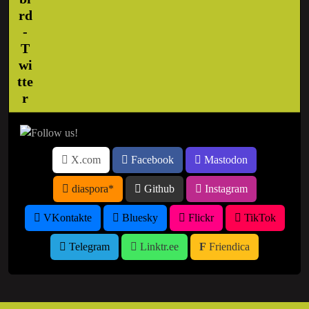
X.com
Facebook
Mastodon
diaspora*
Github
Instagram
VKontakte
Bluesky
Flickr
TikTok
Telegram
Linktr.ee
Friendica