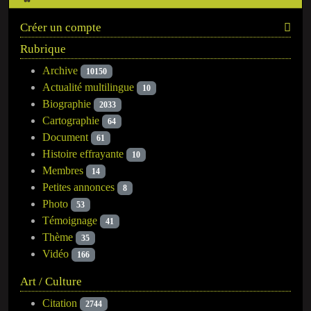
Créer un compte
Rubrique
Archive
10150
Actualité multilingue
10
Biographie
2033
Cartographie
64
Document
61
Histoire effrayante
10
Membres
14
Petites annonces
8
Photo
53
Témoignage
41
Thème
35
Vidéo
166
Art / Culture
Citation
2744