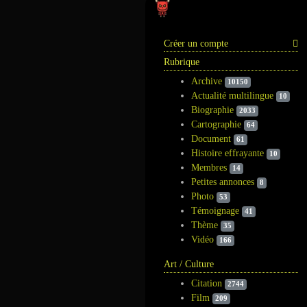
Information
Créer un compte
Rubrique
Archive
10150
Actualité multilingue
10
Biographie
2033
Cartographie
64
Document
61
Histoire effrayante
10
Membres
14
Petites annonces
8
Photo
53
Témoignage
41
Thème
35
Vidéo
166
Art / Culture
Citation
2744
Film
209