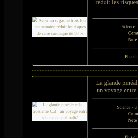
réduit les risque
Science 
Comm
Note
Plus d'
La glande pinéale
un voyage entre s
Science -
Comm
Note
Plus d'