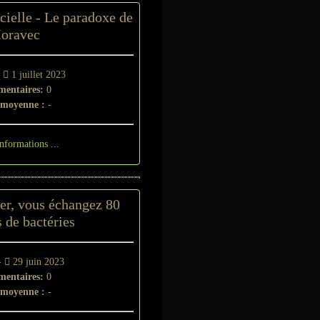
icielle - Le paradoxe de
oravec
-
1 juillet 2023
entaires:
0
 moyenne :
-
informations ...
er, vous échangez 80
 de bactéries
-
29 juin 2023
entaires:
0
 moyenne :
-