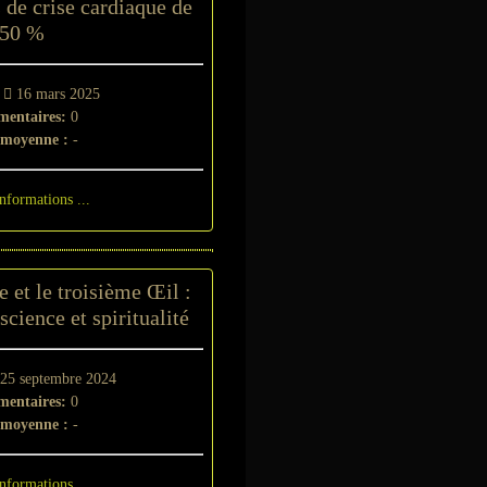
s de crise cardiaque de
50 %
-
16 mars 2025
entaires:
0
 moyenne :
-
informations ...
 et le troisième Œil :
cience et spiritualité
25 septembre 2024
entaires:
0
 moyenne :
-
informations ...