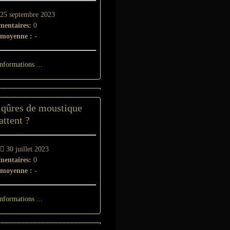
25 septembre 2023
entaires:
0
 moyenne :
-
informations ...
iqûres de moustique
attent ?
-
30 juillet 2023
entaires:
0
 moyenne :
-
informations ...