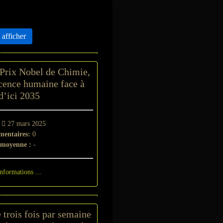
e
afficher
Prix Nobel de Chimie,
scence humaine face à
d’ici 2035
-
27 mars 2025
entaires:
0
 moyenne :
-
informations ...
trois fois par semaine