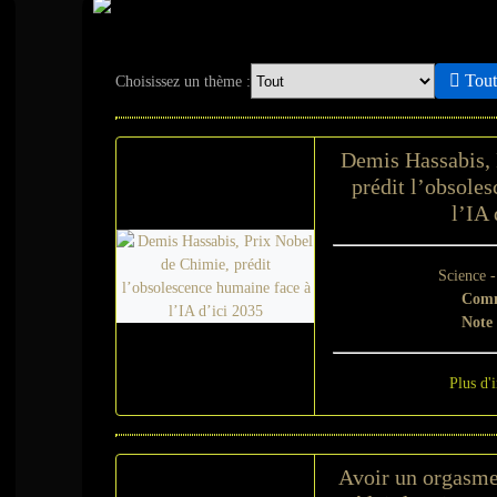
Actualité - Scienc
Tout 
Choisissez un thème :
Demis Hassabis, 
prédit l’obsole
l’IA 
Science 
Comm
Note
Plus d'
Avoir un orgasme 