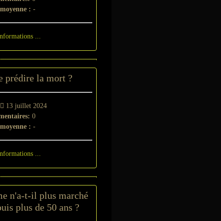
 moyenne :
-
informations ...
e prédire la mort ?
-
13 juillet 2024
entaires:
0
 moyenne :
-
informations ...
 n'a-t-il plus marché
uis plus de 50 ans ?