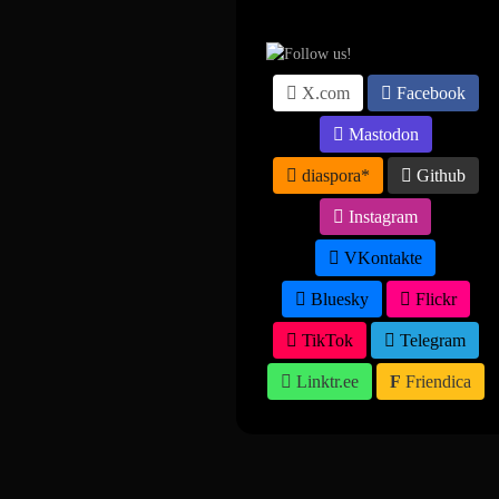
X.com
Facebook
Mastodon
diaspora*
Github
Instagram
VKontakte
Bluesky
Flickr
TikTok
Telegram
Linktr.ee
Friendica