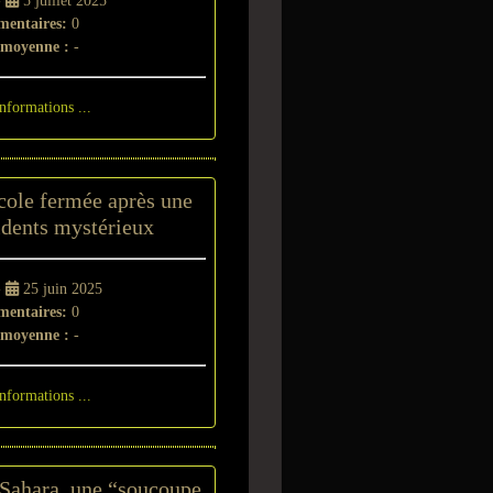
-
5 juillet 2025
entaires:
0
 moyenne :
-
informations ...
cole fermée après une
idents mystérieux
-
25 juin 2025
entaires:
0
 moyenne :
-
informations ...
 Sahara, une “soucoupe