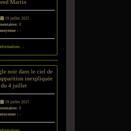
eed Martin
-
19 juillet 2025
entaires:
0
 moyenne :
-
informations ...
le noir dans le ciel de
apparition inexpliquée
 du 4 juillet
-
19 juillet 2025
entaires:
0
 moyenne :
-
informations ...