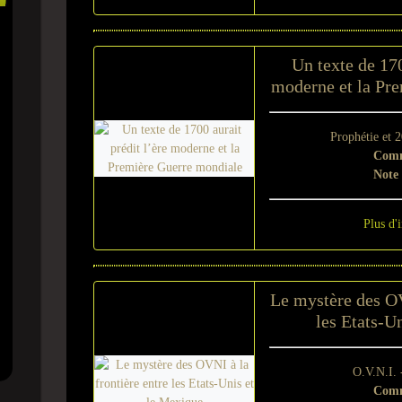
Un texte de 170
moderne et la Pr
Prophétie et 
Comm
Note
Plus d'
Le mystère des OV
les Etats-U
O.V.N.I.
Comm