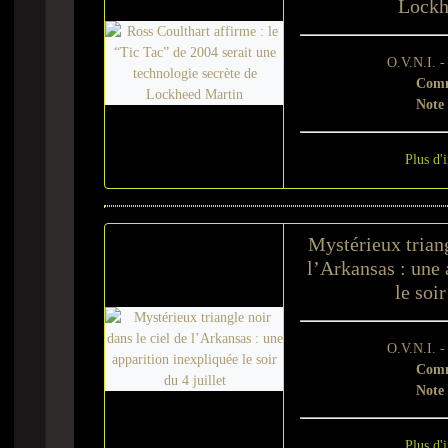
Lockh
O.V.N.I. 
Comm
Note
Plus d'
Mystérieux triang
l’Arkansas : une 
le soir
O.V.N.I. 
Comm
Note
Plus d'