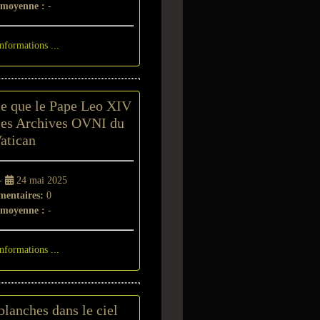
 moyenne :
-
informations ...
e que le Pape Leo XIV
 les Archives OVNI du
atican
 -
24 mai 2025
entaires:
0
 moyenne :
-
informations ...
blanches dans le ciel