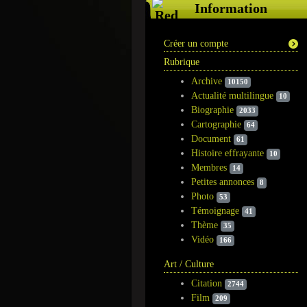
Information
Créer un compte
Rubrique
Archive
10150
Actualité multilingue
10
Biographie
2033
Cartographie
64
Document
61
Histoire effrayante
10
Membres
14
Petites annonces
8
Photo
53
Témoignage
41
Thème
35
Vidéo
166
Art / Culture
Citation
2744
Film
209