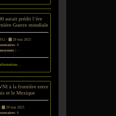
0 aurait prédit l’ère
emière Guerre mondiale
2012 -
29 mai 2025
entaires:
0
 moyenne :
-
informations ...
NI à la frontière entre
nis et le Mexique
 -
29 mai 2025
entaires:
0