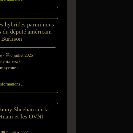
es hybrides parmi nous
s du député américain
 Burlison
re -
6 juillet 2025
entaires:
0
 moyenne :
-
informations ...
Danny Sheehan sur la
etnam et les OVNI