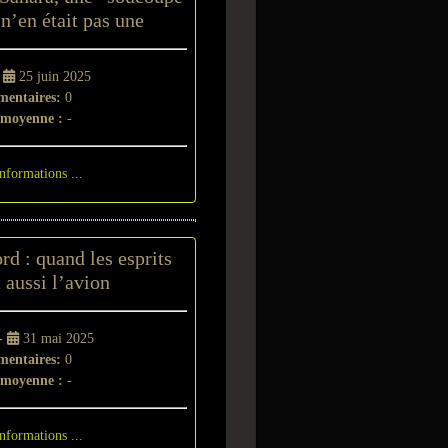
n’en était pas une
-
25 juin 2025
entaires:
0
 moyenne :
-
informations ...
d : quand les esprits
 aussi l’avion
 -
31 mai 2025
entaires:
0
 moyenne :
-
informations ...