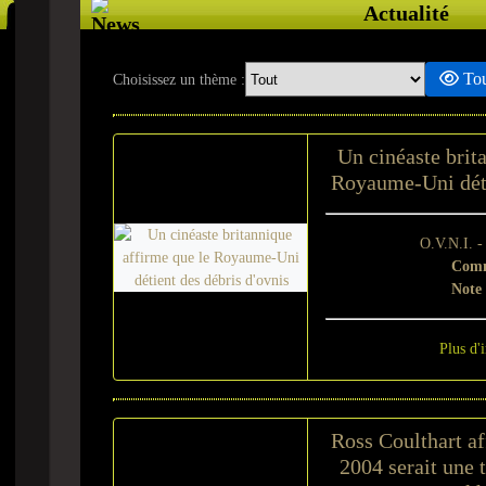
Actualité
Tou
Choisissez un thème :
Un cinéaste brit
Royaume-Uni déti
O.V.N.I. 
Comm
Note
Plus d'
Ross Coulthart af
2004 serait une 