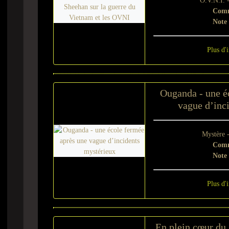
O.V.N.I. 
Comm
Note
Plus d'
Ouganda - une é
vague d’inc
Mystère 
Comm
Note
Plus d'
En plein cœur du