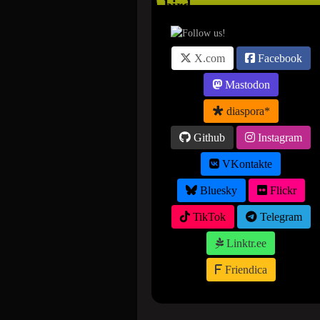
X.com
Facebook
Mastodon
diaspora*
Github
Instagram
VKontakte
Bluesky
Flickr
TikTok
Telegram
Linktr.ee
Friendica