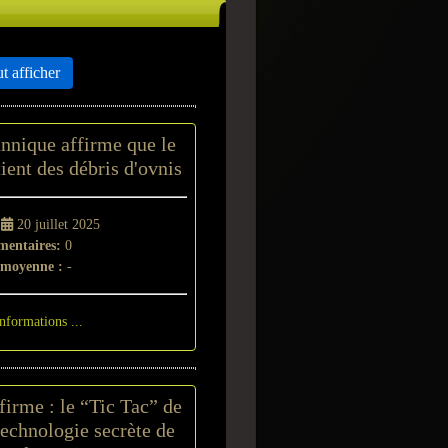
t afficher
annique affirme que le
ent des débris d'ovnis
-
20 juillet 2025
entaires:
0
 moyenne :
-
informations ...
firme : le “Tic Tac” de
technologie secrète de