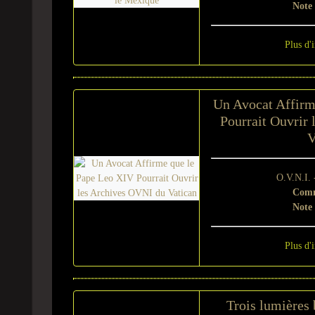
Note
Plus d'
Un Avocat Affirm
Pourrait Ouvrir
V
O.V.N.I.
Comm
Note
Plus d'
Trois lumières 