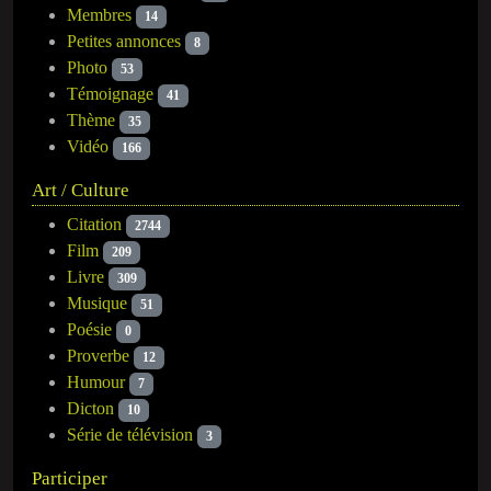
Membres
14
Petites annonces
8
Photo
53
Témoignage
41
Thème
35
Vidéo
166
Art / Culture
Citation
2744
Film
209
Livre
309
Musique
51
Poésie
0
Proverbe
12
Humour
7
Dicton
10
Série de télévision
3
Participer