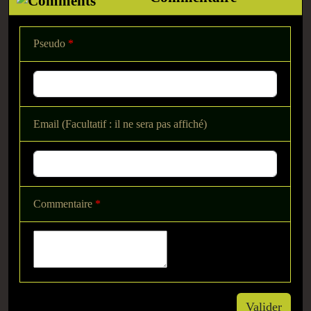
Pseudo
*
Email (Facultatif : il ne sera pas affiché)
Commentaire
*
Valider