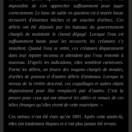
impossible de s'en approcher suffisamment pour juger
correctement. Le banc de sable en question est à marée basse
recouvert d'énormes bûches et de souches d'arbres.
Ces
débri
s ont été déposés par les bateaux du gouvernement
chargés de maintenir le chenal dégagé. Lorsque l'eau est
suffisamment haute pour
les re
couvrir, les créatures s’
y
installent.
Quand
l'eau se retire,
ce
s
créatures
disparaissent
dans
leur
repaire inconnu et attendent
que l’eau re
monte
à
nouveau
. D'après les indications,
elle
s semblent carnivores.
Parmi les
débris
, on trouve des wagons chargés de moules,
d'arêtes de poisson et d'autres débris d'animaux. Lorsque
le
niveau de
la rivière descend, ces coquillages et autres objets
disparaissent pour être remplacés par
d’autres
. C'est la
preuve pour ceux qui ont observé les allées et venues de
ce
s
bêtes
étranges qu’
elle
s vivent de cette nourriture.
»
Ces sirènes n’ont été vues qu’en 1891. Après cette année-là,
elles ont totalement disparu et n’ont plus jamais été revues.