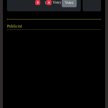
(
Vote)
Votez
0
0
Publicité