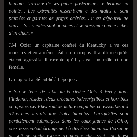
humain. L'arrière de
se
s pattes postérieures
se termine
en
pointe… Les extrémités ressemblent à des mains et sont
palmées et garnies de griffes acérées… il est dépourvu de
poils… Ses oreilles sont pointues et se dressent comme celles
d'un chien.
»
J.M. Ozier, un capitaine conféré du Kentucky, a vu ces
monstres et en a même réalisé un croquis. Il a affirmé qu’ils
étaient agressifs. Il raconte qu’il y avait un mâle et une
femelle.
Un rapport a été publié à l’époque :
«
Sur le banc de sable de la rivière Ohio à Vevay, dans
l’Indiana, résident deux créatures indescriptibles et horribles
en apparence.
Elle
s sont de nature amphibie et ressemblent à
d'énormes lézards aux traits humains. Lorsqu'
elle
s sont
partiellement submergé
e
s dans les eaux jaunes de l'Ohio,
elle
s ressemblent étrangement à des êtres humains. Personne
ne sait de quelle espèce d'animaux
elles sont
, car il est