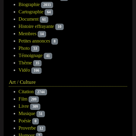
Biographie
2033
Cartographie
64
Document
61
Histoire effrayante
10
Membres
14
Petites annonces
8
Photo
53
Témoignage
41
Thème
35
Vidéo
166
Art / Culture
Citation
2744
Film
209
Livre
309
Musique
51
Poésie
0
Proverbe
12
Humour
7