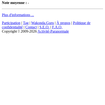
Note moyenne :
-
Plus d'informations ...
Participation
|
Tag
|
Wakonda.Guru
|
À propos
|
Politique de
confidentialité
|
Contact
|
S.E.O.
|
F.A.Q.
Copyright
2009-2026
Activité-Paranormale