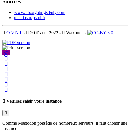
Sources
www.ufosightingsdaily.com
pnst.ias.u-psud.fr
O.V.N.I.
-
20 février 2022
-
Wakonda
-
Veuillez saisir votre instance
Comme Mastodon possède de nombreux serveurs, il faut choisir une
instance