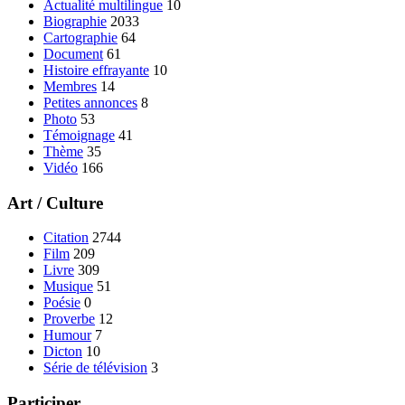
Actualité multilingue
10
Biographie
2033
Cartographie
64
Document
61
Histoire effrayante
10
Membres
14
Petites annonces
8
Photo
53
Témoignage
41
Thème
35
Vidéo
166
Art / Culture
Citation
2744
Film
209
Livre
309
Musique
51
Poésie
0
Proverbe
12
Humour
7
Dicton
10
Série de télévision
3
Participer