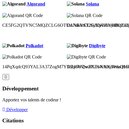
Algorand
Solana
CE5FG2QTVNC5MQZCLG6OTUANBVST2GXNCKYBBOUDH
Du7uk4nCUSyXpWNsy4BqZad
Polkadot
Digibyte
14PqXqdcQ93YAL3A37ZogM7Y3c2p5UQvcRUJ1XXX3sruzQb6
DR4sWZwZXEs4vhtnyJWucH1Ru
Développement
Apportez vos talents de codeur !
Développer
Citations