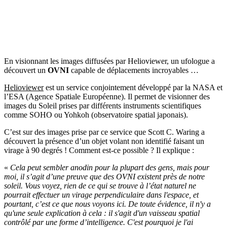
En visionnant les images diffusées par Helioviewer, un ufologue a
découvert un
OVNI
capable de déplacements incroyables …
Helioviewer
est un service conjointement développé par la NASA et
l’ESA (Agence Spatiale Européenne). Il permet de visionner des
images du Soleil prises par différents instruments scientifiques
comme SOHO ou Yohkoh (observatoire spatial japonais).
C’est sur des images prise par ce service que Scott C. Waring a
découvert la présence d’un objet volant non identifié faisant un
virage à 90 degrés ! Comment est-ce possible ? Il explique :
«
Cela peut sembler
anodin
pour la plupart des gens, mais pour
moi,
il s’agit d’une
preuve que
d
es OVNI existent près de notre
soleil. Vous voyez, rien de ce qui
se trouve à l’état
nature
l
ne
pourrait
effectuer
un virage
perpendiculaire
dans l'espace, et
pourtant,
c’est ce que nous
voyons ici. De toute évidence, il n'y a
qu'une seule explication à cela : il s'agit d'un vaisseau spatial
contrôlé p
ar une forme d’intelligence
. C'est pourquoi je l'ai