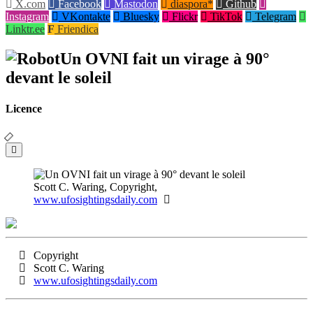
X.com
Facebook
Mastodon
diaspora*
Github
Instagram
VKontakte
Bluesky
Flickr
TikTok
Telegram
Linktr.ee
Friendica
Un OVNI fait un virage à 90°
devant le soleil
Licence
Scott C. Waring, Copyright,
www.ufosightingsdaily.com
Copyright
Scott C. Waring
www.ufosightingsdaily.com