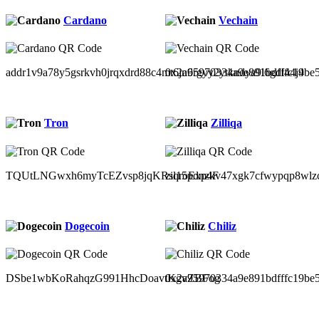
Cardano
Vechain
addr1v9a78y5gsrkvh0jrqxdrd88c4mt6jn6rgyy2ytkndya9l6gdl44j4
0x2a95970334a9e891bdfffc19be
Tron
Zilliqa
TQUtLNGwxh6myTcEZvsp8jqKRsqroExp4F
zil15pdnzkv47xgk7cfwypqp8wlz
Dogecoin
Chiliz
DSbe1wbKoRahqzG991HhcDoavtKgvZBFog
0x2a95970334a9e891bdfffc19be