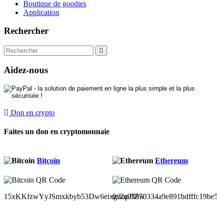
Boutique de goodies
Application
Rechercher
Aidez-nous
Don en crypto
Faites un don en cryptomonnaie
Bitcoin
Ethereum
15xKKfzwYyJSmxkbyb53Dw6eixg3opJfZw
0x2a95970334a9e891bdfffc19be