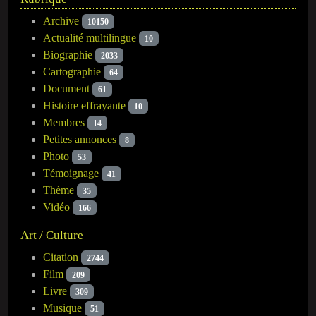
Archive
10150
Actualité multilingue
10
Biographie
2033
Cartographie
64
Document
61
Histoire effrayante
10
Membres
14
Petites annonces
8
Photo
53
Témoignage
41
Thème
35
Vidéo
166
Art / Culture
Citation
2744
Film
209
Livre
309
Musique
51