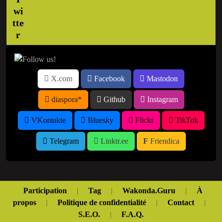
X.com
Facebook
Mastodon
diaspora*
Github
Instagram
VKontakte
Bluesky
Flickr
TikTok
Telegram
Linktr.ee
Friendica
Participation
|
Tag
|
Wakonda.Guru
|
À
propos
|
Politique de confidentialité
|
Contact
|
S.E.O.
|
F.A.Q.