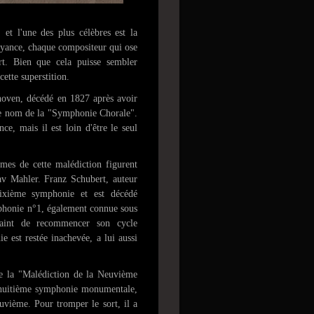
 et l'une des plus célèbres est la
oyance, chaque compositeur qui ose
t. Bien que cela puisse sembler
cette superstition.
hoven, décédé en 1827 après avoir
e nom de la "Symphonie Chorale".
ce, mais il est loin d'être le seul
mes de cette malédiction figurent
v Mahler. Franz Schubert, auteur
dixième symphonie et est décédé
phonie n°1, également connue sous
aint de recommencer son cycle
est restée inachevée, a lui aussi
 de la "Malédiction de la Neuvième
 huitième symphonie monumentale,
uvième. Pour tromper le sort, il a