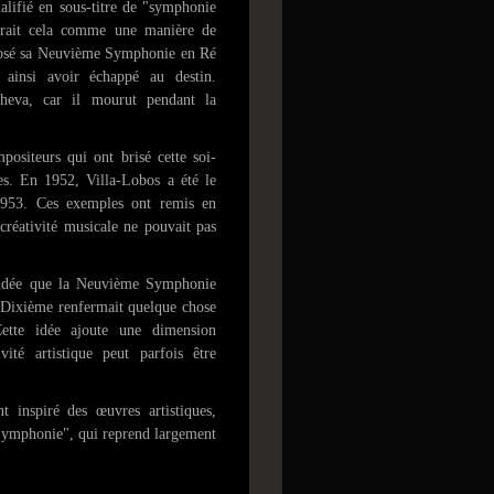
ualifié en sous-titre de "symphonie
dérait cela comme une manière de
mposé sa Neuvième Symphonie en Ré
 ainsi avoir échappé au destin.
cheva, car il mourut pendant la
ositeurs qui ont brisé cette soi-
s. En 1952, Villa-Lobos a été le
 1953. Ces exemples ont remis en
 créativité musicale ne pouvait pas
'idée que la Neuvième Symphonie
a Dixième renfermait quelque chose
Cette idée ajoute une dimension
vité artistique peut parfois être
t inspiré des œuvres artistiques,
Symphonie", qui reprend largement