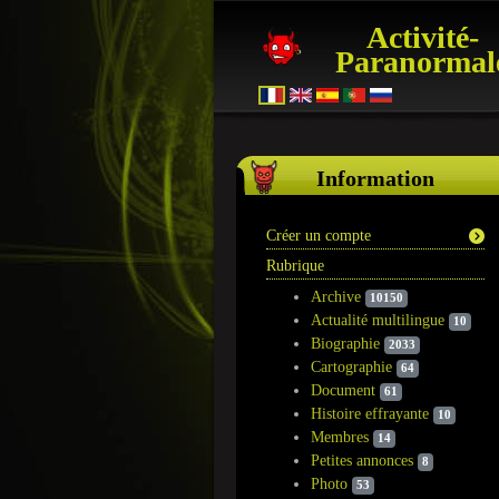
Activité-
Paranormal
Information
Créer un compte
Rubrique
Archive
10150
Actualité multilingue
10
Biographie
2033
Cartographie
64
Document
61
Histoire effrayante
10
Membres
14
Petites annonces
8
Photo
53