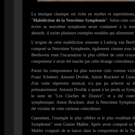
La musique classique est riche en mythes et superstitions,
"
Malédiction de la Neuvième Symphonie
". Selon cette cr
écrire sa neuvième symphonie serait condamné à la mor
absurde, il existe plusieurs exemples notables qui alimentent 
L'origine de cette malédiction remonte à Ludwig van Beet
composé sa Neuvième Symphonie, également connue sous l
Beethoven reste l'incarnation la plus célèbre de cette croyan
compositeur à avoir été touché par cette étrange coïncidence.
Parmi les compositeurs les plus souvent cités comme victi
Franz Schubert, Antonín Dvořák, Anton Bruckner et Gusta
d'un vaste répertoire musical, n'a pas pu achever sa 
prématurément. Antonín Dvořák a quant à lui perdu sa Sym
le nom de "Les Cloches de Zlonice", et a été contr
symphonique. Anton Bruckner, dont la Neuvième Symphonie 
été victime de cette curieuse coïncidence.
Cependant, l'exemple le plus célèbre et le plus troublant
Symphonie" reste Gustav Mahler. Après avoir composé sa
Mahler craignait de se lancer dans la composition de la Ne