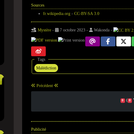
Sources
fr.wikipedia.org
-
CC-BY-SA 3.0
Mystère
-
7 octobre 2023
-
Wakonda
-
Tags
Malédiction
Précédent
(
0
0
Publicité