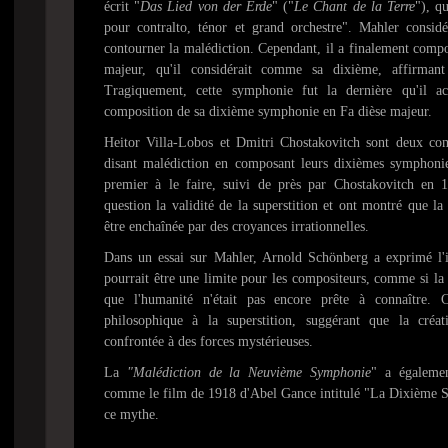
écrit "
Das Lied von der Erde
" ("
Le Chant de la Terre
"), q
pour contralto, ténor et grand orchestre". Mahler consi
contourner la malédiction. Cependant, il a finalement co
majeur, qu'il considérait comme sa dixième, affirmant
Tragiquement, cette symphonie fut la dernière qu'il a
composition de sa dixième symphonie en Fa dièse majeur.
Heitor Villa-Lobos et Dmitri Chostakovitch sont deux comp
disant malédiction en composant leurs dixièmes symphonie
premier à le faire, suivi de près par Chostakovitch en
question la validité de la superstition et ont montré que la
être enchaînée par des croyances irrationnelles.
Dans un essai sur Mahler, Arnold Schönberg a exprimé l
pourrait être une limite pour les compositeurs, comme si l
que l'humanité n'était pas encore prête à connaître. 
philosophique à la superstition, suggérant que la créati
confrontée à des forces mystérieuses.
La
"Malédiction de la Neuvième Symphonie
" a égalemen
comme le film de 1918 d'Abel Gance intitulé "La Dixième 
ce mythe.