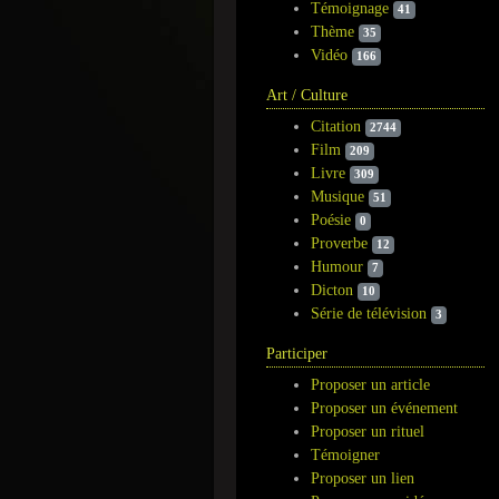
Témoignage
41
Thème
35
Vidéo
166
Art / Culture
Citation
2744
Film
209
Livre
309
Musique
51
Poésie
0
Proverbe
12
Humour
7
Dicton
10
Série de télévision
3
Participer
Proposer un article
Proposer un événement
Proposer un rituel
Témoigner
Proposer un lien