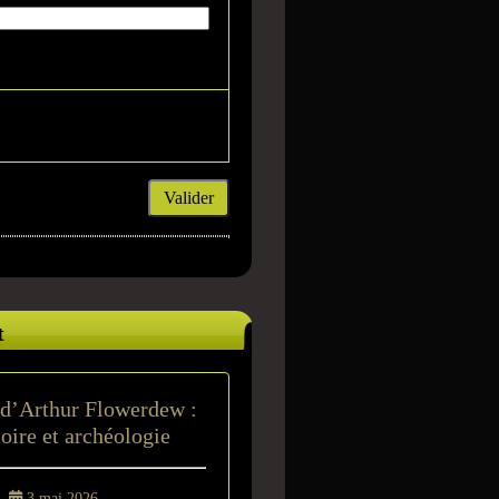
Valider
t
 d’Arthur Flowerdew :
ire et archéologie
 -
3 mai 2026