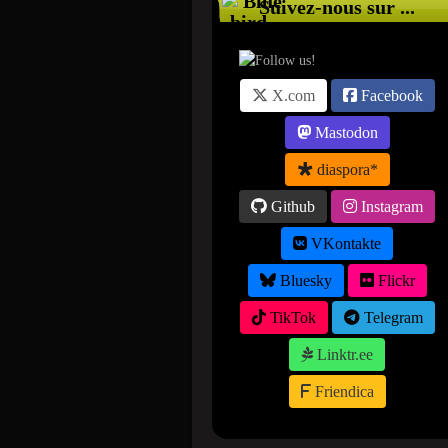
Suivez-nous sur ...
X.com
Facebook
Mastodon
diaspora*
Github
Instagram
VKontakte
Bluesky
Flickr
TikTok
Telegram
Linktr.ee
Friendica