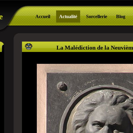
e
Accueil
Actualité
Sorcellerie
Blog
La Malédiction de la Neuviè