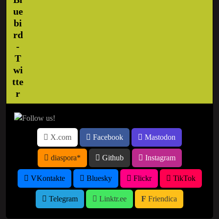
X.com
Facebook
Mastodon
diaspora*
Github
Instagram
VKontakte
Bluesky
Flickr
TikTok
Telegram
Linktr.ee
Friendica