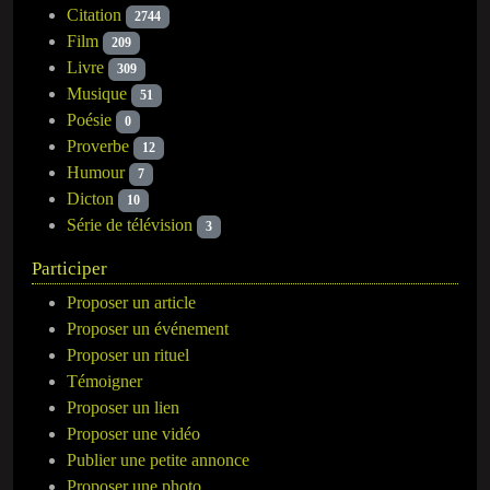
Citation
2744
Film
209
Livre
309
Musique
51
Poésie
0
Proverbe
12
Humour
7
Dicton
10
Série de télévision
3
Participer
Proposer un article
Proposer un événement
Proposer un rituel
Témoigner
Proposer un lien
Proposer une vidéo
Publier une petite annonce
Proposer une photo