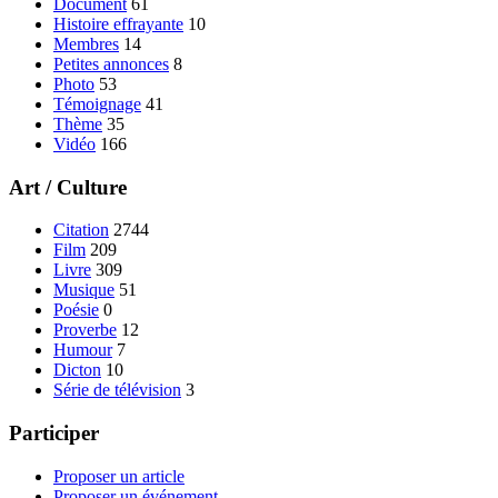
Document
61
Histoire effrayante
10
Membres
14
Petites annonces
8
Photo
53
Témoignage
41
Thème
35
Vidéo
166
Art / Culture
Citation
2744
Film
209
Livre
309
Musique
51
Poésie
0
Proverbe
12
Humour
7
Dicton
10
Série de télévision
3
Participer
Proposer un article
Proposer un événement