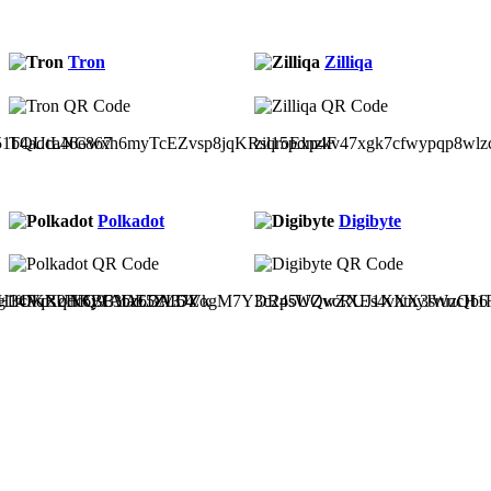
Tron
Zilliqa
51b4adca46e867
TQUtLNGwxh6myTcEZvsp8jqKRsqroExp4F
zil15pdnzkv47xgk7cfwypqp8wlz
Polkadot
Digibyte
3OKR2HRBF3DE5ZL64
g1fcVdsUN6y1Abz6DMDVk
14PqXqdcQ93YAL3A37ZogM7Y3c2p5UQvcRUJ1XXX3sruzQb6
DR4sWZwZXEs4vhtnyJWucH1Ru