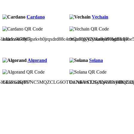
Cardano
Vechain
51b4adca46e867
addr1v9a78y5gsrkvh0jrqxdrd88c4mt6jn6rgyy2ytkndya9l6gdl44j4
0x2a95970334a9e891bdfffc19be
Algorand
Solana
51b4adca46e867
CE5FG2QTVNC5MQZCLG6OTUANBVST2GXNCKYBBOUDH
Du7uk4nCUSyXpWNsy4BqZad