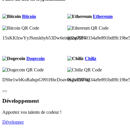
Bitcoin
Ethereum
15xKKfzwYyJSmxkbyb53Dw6eixg3opJfZw
0x2a95970334a9e891bdfffc19be
Dogecoin
Chiliz
DSbe1wbKoRahqzG991HhcDoavtKgvZBFog
0x2a95970334a9e891bdfffc19be
Développement
Apportez vos talents de codeur !
Développer