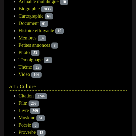
Actualité multilingue
10
Biographie
2033
Cartographie
64
Document
61
Histoire effrayante
10
Membres
14
Petites annonces
8
Photo
53
Témoignage
41
Thème
35
Vidéo
166
Art / Culture
Citation
2744
Film
209
Livre
309
Musique
51
Poésie
0
Proverbe
12