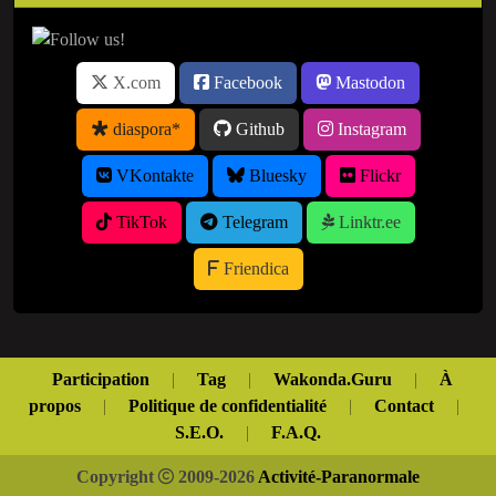
X.com
Facebook
Mastodon
diaspora*
Github
Instagram
VKontakte
Bluesky
Flickr
TikTok
Telegram
Linktr.ee
Friendica
Participation
|
Tag
|
Wakonda.Guru
|
À
propos
|
Politique de confidentialité
|
Contact
|
S.E.O.
|
F.A.Q.
Copyright
2009-2026
Activité-Paranormale