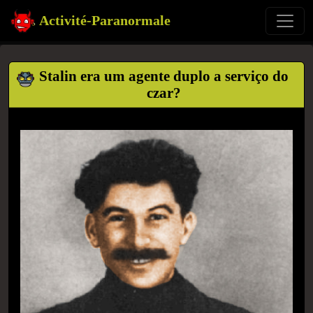
Activité-Paranormale
Stalin era um agente duplo a serviço do
czar?