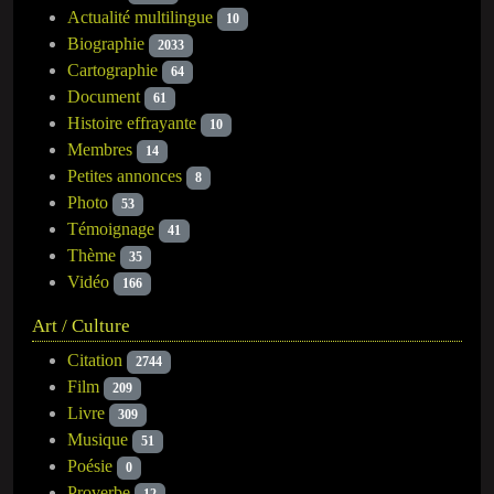
Actualité multilingue
10
Biographie
2033
Cartographie
64
Document
61
Histoire effrayante
10
Membres
14
Petites annonces
8
Photo
53
Témoignage
41
Thème
35
Vidéo
166
Art / Culture
Citation
2744
Film
209
Livre
309
Musique
51
Poésie
0
Proverbe