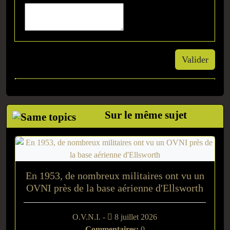
Valider
Sur le même sujet
En 1953, de nombreux militaires ont vu un
OVNI près de la base aérienne d'Ellsworth
O.V.N.I. -
8 juillet 2026
Commentaires:
0