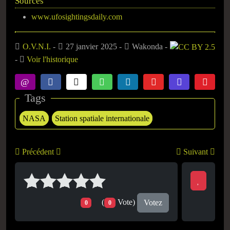
Sources
www.ufosightingsdaily.com
O.V.N.I.
-
27 janvier 2025
-
Wakonda
-
-
Voir l'historique
Tags
NASA
Station spatiale internationale
Précédent
Suivant
(
Vote)
Votez
0
0