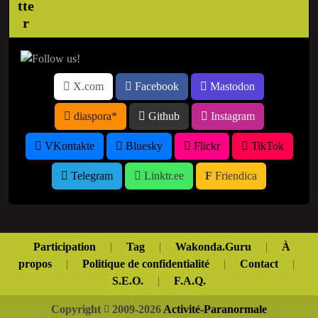
X.com
Facebook
Mastodon
diaspora*
Github
Instagram
VKontakte
Bluesky
Flickr
TikTok
Telegram
Linktr.ee
Friendica
Participation
|
Tag
|
Wakonda.Guru
|
À
propos
|
Politique de confidentialité
|
Contact
|
S.E.O.
|
F.A.Q.
Copyright
2009-2026
Activité-Paranormale