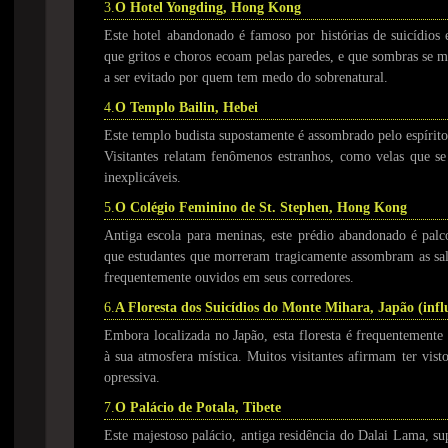
3.
O Hotel Yongding, Hong Kong
Este hotel abandonado é famoso por histórias de suicídios
que gritos e choros ecoam pelas paredes, e que sombras se 
a ser evitado por quem tem medo do sobrenatural.
4.
O Templo Bailin, Hebei
Este templo budista supostamente é assombrado pelo espírit
Visitantes relatam fenômenos estranhos, como velas que s
inexplicáveis.
5.
O Colégio Feminino de St. Stephen, Hong Kong
Antiga escola para meninas, este prédio abandonado é palc
que estudantes que morreram tragicamente assombram as sala
frequentemente ouvidos em seus corredores.
6.
A Floresta dos Suicídios do Monte Mihara, Japão (infl
Embora localizada no Japão, esta floresta é frequentemente 
à sua atmosfera mística. Muitos visitantes afirmam ter vist
opressiva.
7.
O Palácio de Potala, Tibete
Este majestoso palácio, antiga residência do Dalai Lama, su