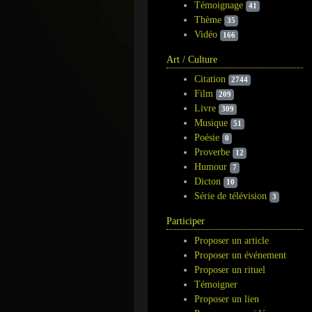
Témoignage
41
Thème
35
Vidéo
166
Art / Culture
Citation
2744
Film
209
Livre
309
Musique
51
Poésie
0
Proverbe
12
Humour
7
Dicton
10
Série de télévision
3
Participer
Proposer un article
Proposer un événement
Proposer un rituel
Témoigner
Proposer un lien