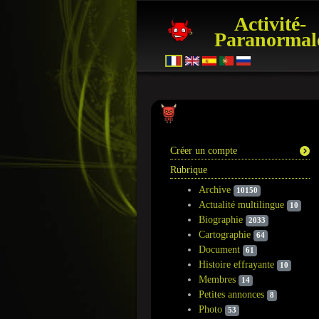
Activité-
Paranormal
Information
Créer un compte
Rubrique
Archive
10150
Actualité multilingue
10
Biographie
2033
Cartographie
64
Document
61
Histoire effrayante
10
Membres
14
Petites annonces
8
Photo
53