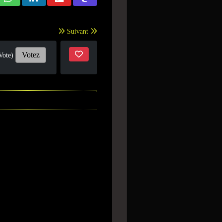
Suivant
Votez
Vote)