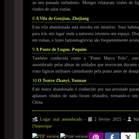
ao seu passado turbulento. Monges relataram visões de fig
vindos de salas vazias.
8.
A Vila de Goujian, Zhejiang
Esta vila abandonada está envolta em mistério. Seus habit
para trás um lugar onde a natureza retomou seu espaço. Diz
em ruínas, e luzes fantasmagóricas são frequentemente avista
9.
A Ponte de Lugou, Pequim
Também conhecida como a "Ponte Marco Polo", este l
assombrado pelas almas de soldados que morreram durante 
visto figuras militares caminhando pela ponte antes de desap
10.
O Teatro Zhanyi, Yunnan
Este teatro abandonado é conhecido por sua atividade paran
aplausos vindos do nada foram relatados, tornando-o um 
China.
Lugar mal assombrado
-
2 février 2025
-
Wa
l'historique