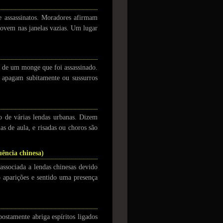
 e assassinatos. Moradores afirmam
movem nas janelas vazias. Um lugar
o de um monge que foi assassinado.
e apagam subitamente ou sussurros
o de várias lendas urbanas. Dizem
s de aula, e risadas ou choros são
uência chinesa)
associada a lendas chinesas devido
o aparições e sentido uma presença
postamente abriga espíritos ligados