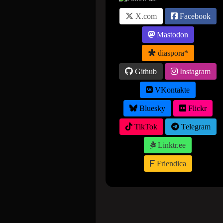
X.com
Facebook
Mastodon
diaspora*
Github
Instagram
VKontakte
Bluesky
Flickr
TikTok
Telegram
Linktr.ee
Friendica