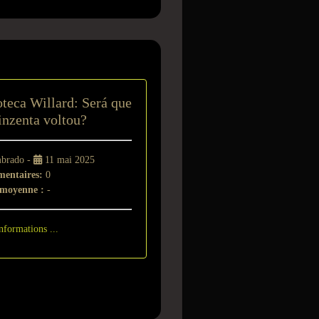
t
oteca Willard: Será que
nzenta voltou?
mbrado -
11 mai 2025
entaires:
0
 moyenne :
-
nformations ...