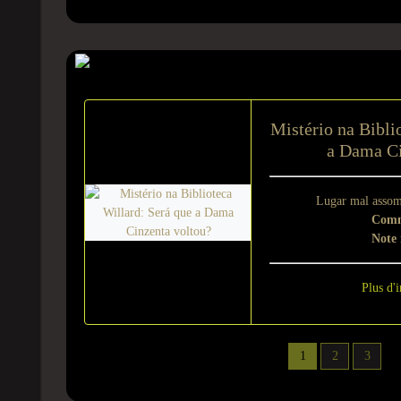
Sur le même suje
Mistério na Bibli
a Dama Ci
Lugar mal asso
Comm
Note
Plus d'i
1
2
3