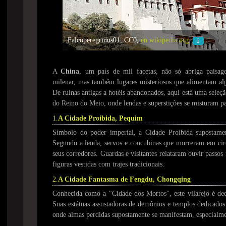
Falcoperegrinus01, CC0,
en.wikipedia.org
A
China
, um país de mil facetas, não só abriga paisag
milenar, mas também lugares misteriosos que alimentam alg
De ruínas antigas a hotéis abandonados, aqui está uma seleç
do Reino do Meio, onde lendas e superstições se misturam pa
1.
A Cidade Proibida, Pequim
Símbolo do poder imperial, a Cidade Proibida supostament
Segundo a lenda, servos e concubinas que morreram em cir
seus corredores. Guardas e visitantes relataram ouvir passos
figuras vestidas com trajes tradicionais.
2.
A Cidade Fantasma de Fengdu, Chongqing
Conhecida como a "Cidade dos Mortos", este vilarejo é ded
Suas estátuas assustadoras de demônios e templos dedicados
onde almas perdidas supostamente se manifestam, especialme