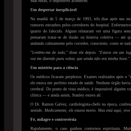
Mas então, o impossível aconteceu.
Um despertar inexplicável
Na manhã de 5 de março de 1993, três dias após sua mor
rumores estranhos pelos corredores do hospital. Enfermeir
quarto do falecido. Alguns relataram ver uma figura sent
pensaram tratar-se de ilusão ou histeria coletiva — até q
andando calmamente pelo corredor, consciente, como se nada
“
Lembro-me de tudo
,” disse ele depois. “
Estava em um lug
voz me dizendo para voltar, que ainda não era minha hora.
”
Um mistério para a ciência
Os médicos ficaram perplexos. Exames realizados após o “
ele estava em perfeito estado de saúde. Nenhum órgão havi
cerebral. Do ponto de vista médico, é impossível alguém vo
clínica — e ainda assim, Stanley estava ali.
O Dr. Ramon Galvez, cardiologista-chefe na época, confes
sentido. Medicamente, ele estava morto. Mas está aqui, vivo
Fé, milagre e controvérsia
Rapidamente, o caso ganhou contornos espirituais. Mu