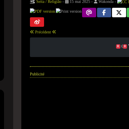
Seita / Religião
-
15 mai 2025
-
Wakonda
-
Précédent
(
0
0
Publicité