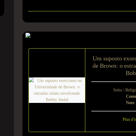
Sur le même suje
Um suposto exor
de Brown: o estr
Bob
Seita / Relig
Comm
Note
Plus d'i