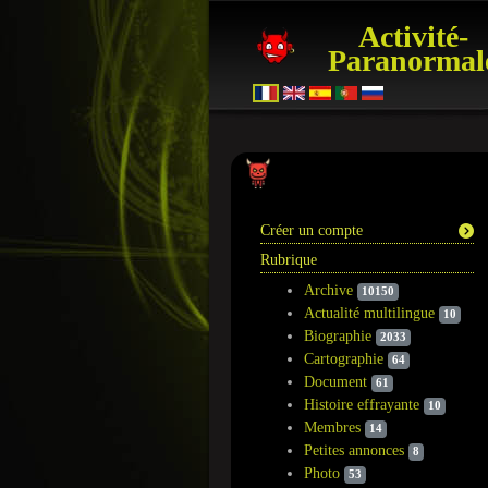
Activité-
Paranormal
Information
Créer un compte
Rubrique
Archive
10150
Actualité multilingue
10
Biographie
2033
Cartographie
64
Document
61
Histoire effrayante
10
Membres
14
Petites annonces
8
Photo
53