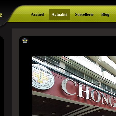
e
Accueil
Actualité
Sorcellerie
Blog
Filipinas – O homem que voltou dos mo
ressurreição de Stanley Vil