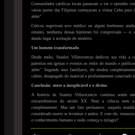
Comunidades católicas locais passaram a ver o episódio co
várias partes das Filipinas começaram a visitar Cebu par
além”.
Céticos sugeriram erro médico ou algum fenômeno ainda
entanto, nenhuma dessas hipóteses foi comprovada — e, 
dando lugar à aceitação do mistério.
Um homem transformado
Desde então, Stanley Villavicencio dedicou sua vida a co
palestras em igrejas e eventos ao redor do mundo e publicou
além”. Segundo seus familiares, ele mudou completamente
calmo, desapegado do material e profundamente conectado à
Conclusão: entre o inexplicável e o divino
A história de Stanley Villavicencio continua sendo u
extraordinários do século XX. Nem a ciência nem a r
completamente. Mas um fato permanece: naquela man
considerado morto se levantou e andou. E com ele, renasce
o conhecimento humano e onde começa o milagre?