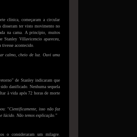
te clínica, começaram a circular
os disseram ter visto movimento no
ada na cama. A princípio, muitos
ue Stanley Villavicencio apareceu,
 tivesse acontecido.
ar calmo, cheio de luz. Ouvi uma
retorno” de Stanley indicaram que
a sido danificado. Nenhuma sequela
ltar à vida após 72 horas de morte
sou: “
Cientificamente, isso não faz
 e lúcido. Não temos explicação.
”
itos o consideraram um milagre.