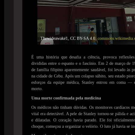
Thewideawake1, CC BY-SA 4.0,
commons.wikimedia.
É uma história que desafia a ciência, provoca reflexõe
divididas entre o espanto e o fascínio. Em 2 de março de 1
de família filipino aparentemente saudável, foi levado às 
na cidade de Cebu. Após um colapso súbito, seu estado pior
esforços da equipe médica, Stanley entrou em coma — e 
morto.
Uma morte confirmada pela medicina
Os médicos não tinham dúvidas. Os monitores cardíacos mo
vital era detectável. A pele de Stanley tornou-se pálida e ac
e dilatadas. O coração havia parado. Ele foi oficialment
choque, começou a organizar o velório. O luto já havia se in