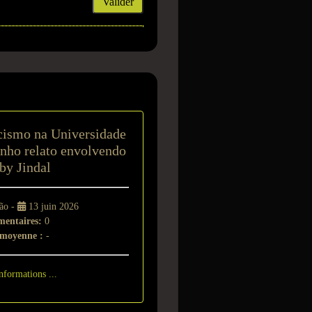
Valider
t
cismo na Universidade
anho relato envolvendo
by Jindal
ião -
13 juin 2026
entaires:
0
 moyenne :
-
nformations ...