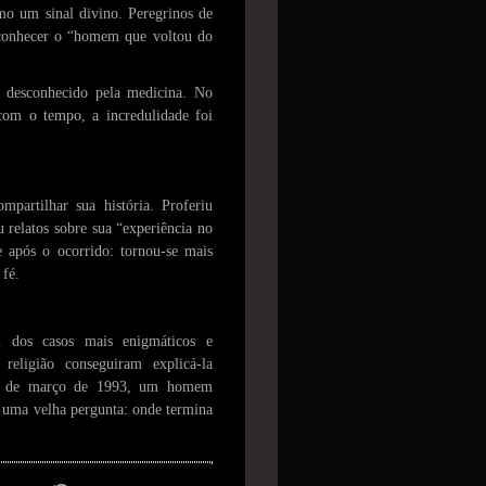
mo um sinal divino. Peregrinos de
a conhecer o “homem que voltou do
 desconhecido pela medicina. No
com o tempo, a incredulidade foi
mpartilhar sua história. Proferiu
 relatos sobre sua “experiência no
 após o ocorrido: tornou-se mais
 fé.
m dos casos mais enigmáticos e
eligião conseguiram explicá-la
hã de março de 1993, um homem
u uma velha pergunta: onde termina