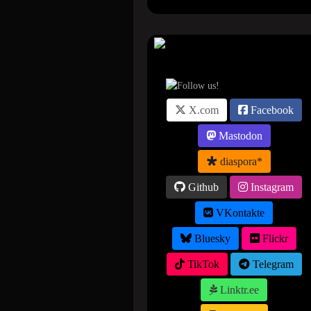
Suivez-nous sur ...
X.com
Facebook
Mastodon
diaspora*
Github
Instagram
VKontakte
Bluesky
Flickr
TikTok
Telegram
Linktr.ee