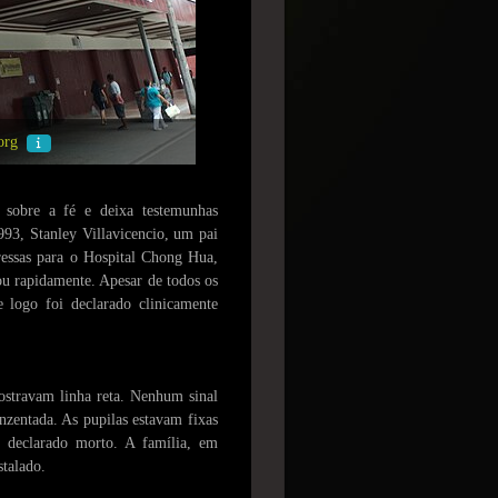
org
s sobre a fé e deixa testemunhas
993, Stanley Villavicencio, um pai
pressas para o Hospital Chong Hua,
ou rapidamente. Apesar de todos os
logo foi declarado clinicamente
stravam linha reta. Nenhum sinal
inzentada. As pupilas estavam fixas
e declarado morto. A família, em
stalado.