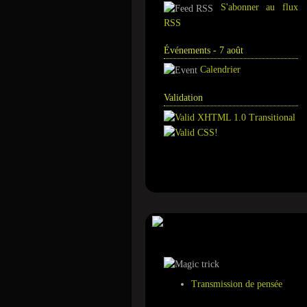
S'abonner au flux
RSS
Événements - 7 août
Calendrier
Validation
Annuaire
Tour de magie
Transmission de pensée