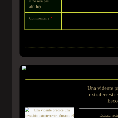
il ne sera pas
affiché)
Commentaire
*
Sur le même suje
Una vidente p
extraterrestre
Esco
Extraterrest