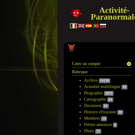
Activité-
Paranormal
Information
Créer un compte
Rubrique
Archive
10150
Actualité multilingue
10
Biographie
2033
Cartographie
64
Document
61
Histoire effrayante
10
Membres
14
Petites annonces
8
Photo
53