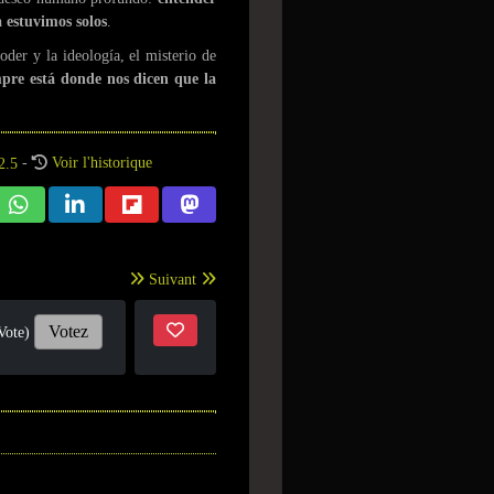
 estuvimos solos
.
er y la ideología, el misterio de
mpre está donde nos dicen que la
-
Voir l'historique
Suivant
Votez
Vote)