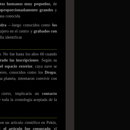
etos humanos muy pequeños
, de
esproporcionadamente grandes
y
ana conocida.
edra
—luego conocidos como
los
ujero en el centro y
grabados con
a identificar.
o. No fue hasta los años 60 cuando
frado las inscripciones
. Según su
el espacio exterior
, cuya nave se
 seres, conocidos como los
Dropa
,
su planeta, intentaron convivir con
 cierto, implicaría un
contacto
 toda la cronología aceptada de la
n un artículo científico en Pekín,
a:
el artículo fue censurado
, el