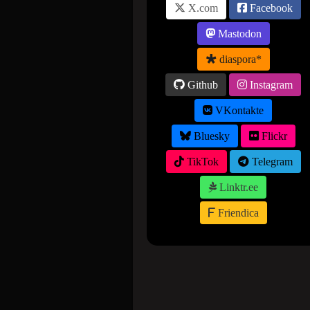
X.com
Facebook
Mastodon
diaspora*
Github
Instagram
VKontakte
Bluesky
Flickr
TikTok
Telegram
Linktr.ee
Friendica