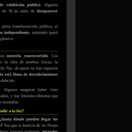
de exhibición pública
. Algunos
eo de Xi’an antes de
desaparecer
plena transformación política, el
ón independiente
, temiendo quizá
xplosiva.
o un
misterio controvertido
. Los
o la falta de pruebas físicas, la
 Um Nui, de quien no hay registros
ria está llena de descubrimientos
tablecido.
s. Algunos aseguran haber visto
cados, y hay leyendas tibetanas que
as montañas.
lir a la luz?
¿hasta dónde pueden llegar los
a?
Sea que la historia de los Dropa
n deseo humano profundo:
entender