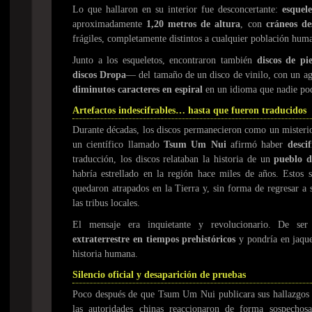
Lo que hallaron en su interior fue desconcertante:
esquel
aproximadamente
1,20 metros de altura
, con
cráneos d
frágiles, completamente distintos a cualquier población hum
Junto a los esqueletos, encontraron también
discos de pi
discos Dropa
— del tamaño de un disco de vinilo, con un ag
diminutos caracteres en espiral
en un idioma que nadie podí
Artefactos indescifrables… hasta que fueron traducidos
Durante décadas, los discos permanecieron como un misteri
un científico llamado
Tsum Um Nui
afirmó haber
desci
traducción, los discos relataban la historia de un
pueblo d
habría estrellado en la región hace miles de años. Estos
quedaron atrapados en la Tierra y, sin forma de regresar a 
las tribus locales.
El mensaje era inquietante y revolucionario. De ser
extraterrestre en tiempos prehistóricos
y pondría en jaque
historia humana.
Silencio oficial y desaparición de pruebas
Poco después de que Tsum Um Nui publicara sus hallazgos e
las autoridades chinas reaccionaron de forma sospechos