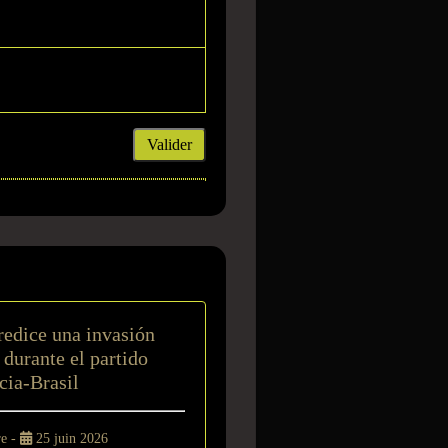
Valider
t
redice una invasión
 durante el partido
cia-Brasil
re -
25 juin 2026