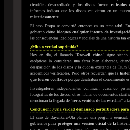
científico desacreditado y los discos fueron
retirados 
informes indican que los discos estuvieron en un mus
misteriosamente
.
El caso Dropa se convirtió entonces en un tema tabú. En 
gobierno chino
bloqueó cualquier intento de investigaci
las consecuencias ideológicas y sociales de una historia tan e
¿Mito o verdad suprimida?
Hoy en día, el llamado “
Roswell chino
” sigue siend
escépticos lo consideran una farsa bien elaborada, citand
desaparición de los discos y la dudosa existencia de Tsum
académicos verificables. Pero otros recuerdan que
la histo
que fueron ocultados
porque desafiaban el conocimiento es
Investigadores independientes continúan buscando pista
fotografías de los discos, otros hablan de documentos clasifi
mencionan la llegada de “
seres venidos de las estrellas
” a l
Conclusión: ¿Una verdad demasiado perturbadora para sa
El caso de Bayankara-Ula plantea una pregunta esencial:
gobiernos para proteger una versión oficial de la histori
sea real, exagerada o pura invención, nos confronta con u