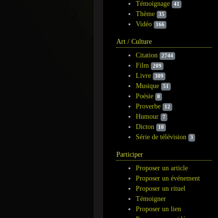
Témoignage
41
Thème
35
Vidéo
166
Art / Culture
Citation
2744
Film
209
Livre
309
Musique
51
Poésie
0
Proverbe
12
Humour
7
Dicton
10
Série de télévision
3
Participer
Proposer un article
Proposer un événement
Proposer un rituel
Témoigner
Proposer un lien