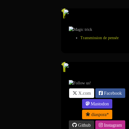
Tour de magie
Transmission de pensée
Suivez-nous sur ...
X.com
Facebook
Mastodon
diaspora*
Github
Instagram