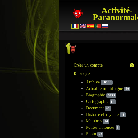
Activité-
Paranormal
Information
Créer un compte
Rubrique
Archive
10150
Actualité multilingue
10
Biographie
2033
Cartographie
64
Document
61
Histoire effrayante
10
Membres
14
Petites annonces
8
Photo
53