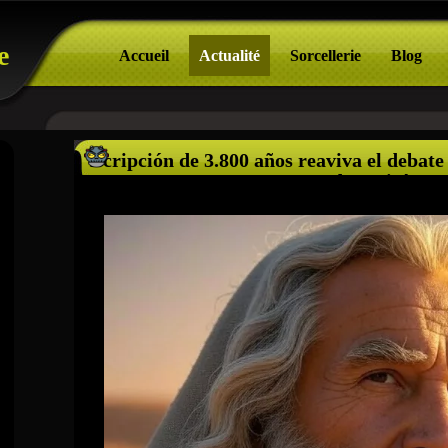
e
Accueil
Actualité
Sorcellerie
Blog
Inscripción de 3.800 años reaviva el debate 
de Moisés