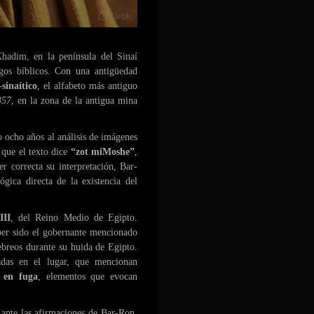
Khadim, en la península del Sinaí
ogos bíblicos. Con una antigüedad
-sinaítico
, el alfabeto más antiguo
357
, en la zona de la antigua mina
 ocho años al análisis de imágenes
 que el texto dice
“zot miMoshe”
,
er correcta su interpretación, Bar-
ógica directa de la existencia del
III
, del Reino Medio de Egipto.
ber sido el gobernante mencionado
ebreos durante su huida de Egipto.
ladas en el lugar, que mencionan
s en fuga
, elementos que evocan
ante las afirmaciones de Bar-Ron.