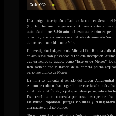
Grok, CC0,
x.com
Una antigua inscripción tallada en la roca en Serabit el-
(Egipto), ha vuelto a generar controversia entre arqueól
estimada de unos
3.800 años
, el texto está escrito en
proto
conocido, y se encuentra cerca del sitio denominado
Sinaí 
de turquesa conocida como
Mina L
.
El investigador independiente
Michael Bar-Ron
ha dedicado
en alta resolución y escaneos 3D de esta inscripción. Afirma
que en hebreo se traduce como
“Esto es de Moisés”
. De s
Ron sostiene que se trataría de la primera prueba arqueol
personaje bíblico de Moisés.
La mina se remonta al reinado del faraón
Amenemhat 
Algunos estudiosos han sugerido que este faraón podría ha
en el Libro del Éxodo, aquel que habría perseguido a los h
Esta teoría se ve reforzada por otras inscripciones hal
esclavitud, capataces, purgas violentas y trabajadore
claramente el relato bíblico.
Sin embargo, la comunidad académica se muestra escéptica 