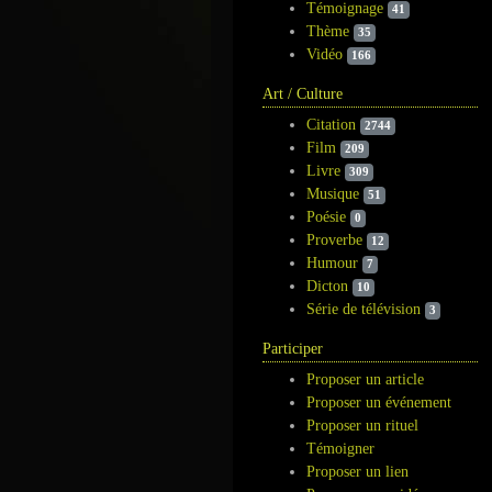
Témoignage
41
Thème
35
Vidéo
166
Art / Culture
Citation
2744
Film
209
Livre
309
Musique
51
Poésie
0
Proverbe
12
Humour
7
Dicton
10
Série de télévision
3
Participer
Proposer un article
Proposer un événement
Proposer un rituel
Témoigner
Proposer un lien