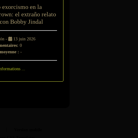
 exorcismo en la
own: el extraño relato
 con Bobby Jindal
ión -
13 juin 2026
entaires:
0
 moyenne :
-
nformations ...
t
Version mobile
ree CSS Templates