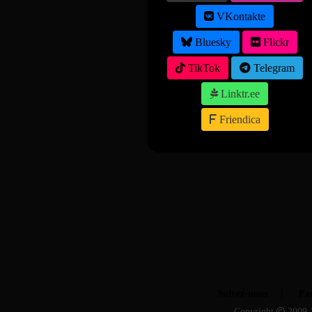
VKontakte
Bluesky
Flickr
TikTok
Telegram
Linktr.ee
Friendica
Suivez-nous
Par
Copyright
2009-