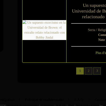
Un supuesto
Universidad de Br
relacionado
Secta / Relig
Comm
Note
Plus d'i
1
2
3
ticipation
Politique de confidentialité
F.A.Q.
Contac
2026
Activité-Paranormale
|
À propos
|
S.E.O.
|
Tag
|
Wakonda.Guru
by
F