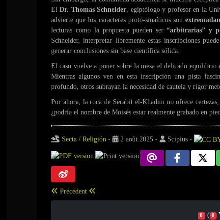
El
Dr. Thomas Schneider
, egiptólogo y profesor en la Uni
advierte que los caracteres proto-sinaíticos son
extremadame
lecturas como la propuesta pueden ser
“arbitrarias” y 
Schneider, interpretar libremente estas inscripciones puede
generar conclusiones sin base científica sólida.
El caso vuelve a poner sobre la mesa el delicado equilibrio 
Mientras algunos ven en esta inscripción una pista fasc
profundo, otros subrayan la necesidad de cautela y rigor me
Por ahora, la roca de Serabit el-Khadim no ofrece certezas, 
¿podría el nombre de Moisés estar realmente grabado en pied
Secta / Religión
-
2 août 2025
-
Scipius
-
Précédent
(
0
0