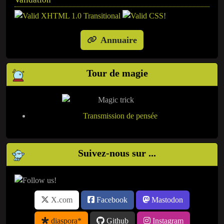
Annuaire
Tour de magie
Transmission de pensée
Suivez-nous sur ...
X.com
Facebook
Mastodon
diaspora*
Github
Instagram