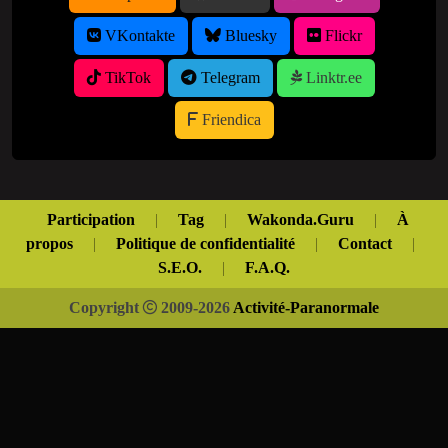
VKontakte
Bluesky
Flickr
TikTok
Telegram
Linktr.ee
Friendica
Participation
|
Tag
|
Wakonda.Guru
|
À
propos
|
Politique de confidentialité
|
Contact
|
S.E.O.
|
F.A.Q.
Copyright
2009-2026
Activité-Paranormale