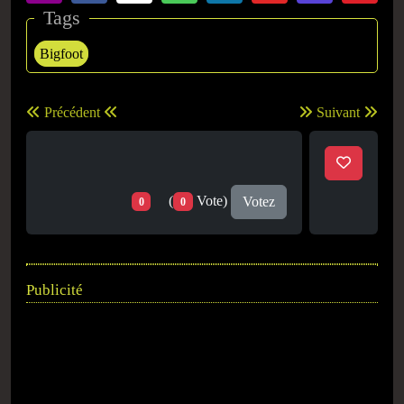
Tags
Bigfoot
Précédent
Suivant
(
Vote)
Votez
0
0
Publicité