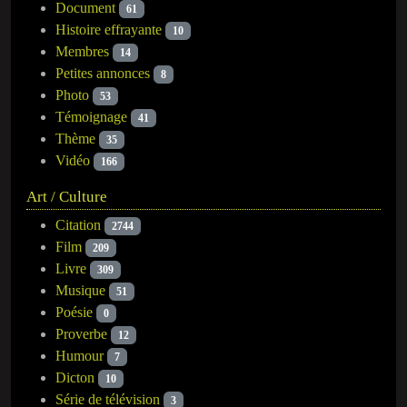
Document
61
Histoire effrayante
10
Membres
14
Petites annonces
8
Photo
53
Témoignage
41
Thème
35
Vidéo
166
Art / Culture
Citation
2744
Film
209
Livre
309
Musique
51
Poésie
0
Proverbe
12
Humour
7
Dicton
10
Série de télévision
3