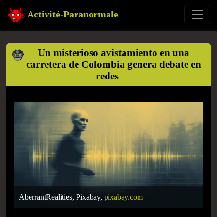
Activité-Paranormale
Un misterioso avistamiento en una
carretera de Colombia genera debate en
redes
AberrantRealities, Pixabay,
pixabay.com