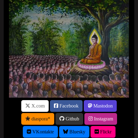
X.com
Facebook
Mastodon
diaspora*
Github
Instagram
VKontakte
Bluesky
Flickr