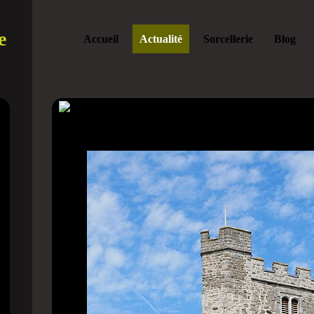
e
Accueil
Actualité
Sorcellerie
Blog
Un phénomène aérien non identifié o