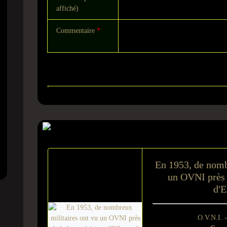
affiché)
Commentaire
*
Sur le même suje
En 1953, de nomb
un OVNI près 
d'E
O.V.N.I. 