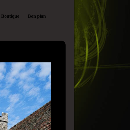
Boutique
Bon plan
bservé à Queenborough