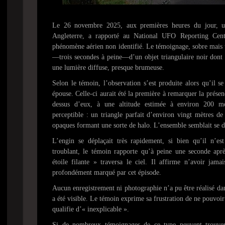
Le 26 novembre 2025, aux premières heures du jour, u
Angleterre, a rapporté au National UFO Reporting Ce
phénomène aérien non identifié. Le témoignage, sobre mais t
—trois secondes à peine—d’un objet triangulaire noir dont
une lumière diffuse, presque brumeuse.
Selon le témoin, l’observation s’est produite alors qu’il s
épouse. Celle-ci aurait été la première à remarquer la présen
dessus d’eux, à une altitude estimée à environ 200 mè
perceptible : un triangle parfait d’environ vingt mètres de
opaques formant une sorte de halo. L’ensemble semblait se dé
L’engin se déplaçait très rapidement, si bien qu’il n’est
troublant, le témoin rapporte qu’à peine une seconde aprè
étoile filante » traversa le ciel. Il affirme n’avoir jam
profondément marqué par cet épisode.
Aucun enregistrement ni photographie n’a pu être réalisé dan
a été visible. Le témoin exprime sa frustration de ne pouvoi
qualifie d’« inexplicable ».
Si de nombreux témoignages de ce type peuvent trouver 