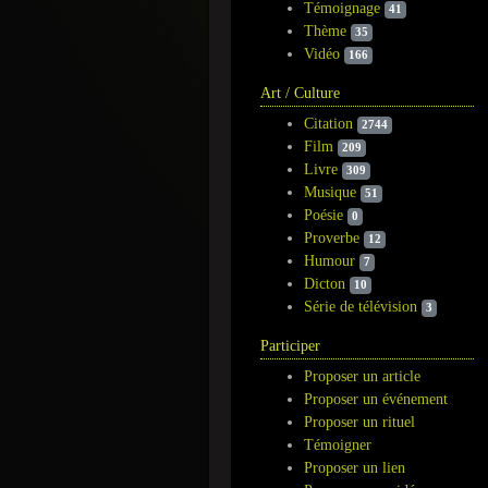
Témoignage
41
Thème
35
Vidéo
166
Art / Culture
Citation
2744
Film
209
Livre
309
Musique
51
Poésie
0
Proverbe
12
Humour
7
Dicton
10
Série de télévision
3
Participer
Proposer un article
Proposer un événement
Proposer un rituel
Témoigner
Proposer un lien