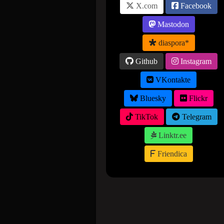
X.com
Facebook
Mastodon
diaspora*
Github
Instagram
VKontakte
Bluesky
Flickr
TikTok
Telegram
Linktr.ee
Friendica