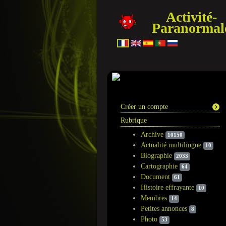
Activité-
Paranormal
Information
Créer un compte
Rubrique
Archive
10150
Actualité multilingue
10
Biographie
2033
Cartographie
64
Document
61
Histoire effrayante
10
Membres
14
Petites annonces
8
Photo
53