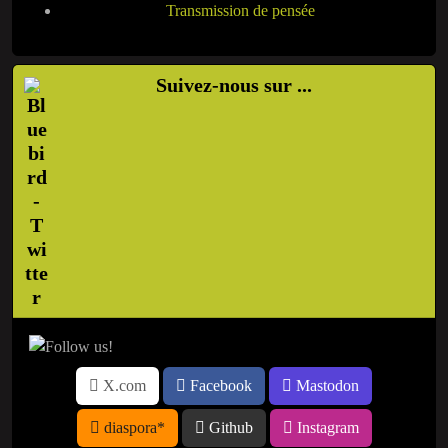
Transmission de pensée
Suivez-nous sur ...
X.com
Facebook
Mastodon
diaspora*
Github
Instagram