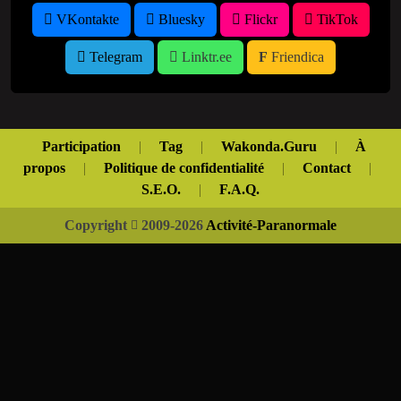
VKontakte
Bluesky
Flickr
TikTok
Telegram
Linktr.ee
Friendica
Participation
|
Tag
|
Wakonda.Guru
|
À
propos
|
Politique de confidentialité
|
Contact
|
S.E.O.
|
F.A.Q.
Copyright
2009-2026
Activité-Paranormale