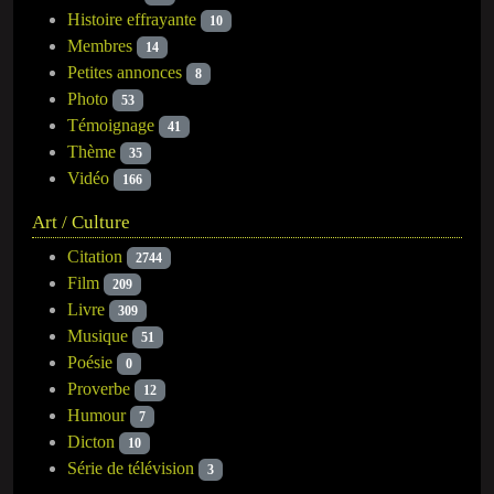
Histoire effrayante
10
Membres
14
Petites annonces
8
Photo
53
Témoignage
41
Thème
35
Vidéo
166
Art / Culture
Citation
2744
Film
209
Livre
309
Musique
51
Poésie
0
Proverbe
12
Humour
7
Dicton
10
Série de télévision
3