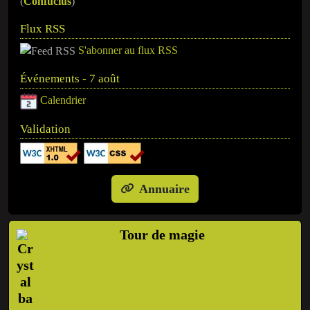
(
Confucius
)
Flux RSS
S'abonner au flux RSS
Événements - 7 août
Calendrier
Validation
Annuaire
Tour de magie