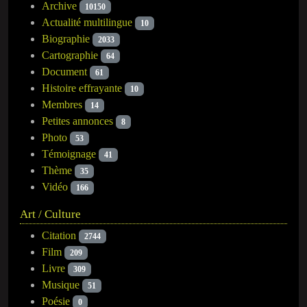
Archive
10150
Actualité multilingue
10
Biographie
2033
Cartographie
64
Document
61
Histoire effrayante
10
Membres
14
Petites annonces
8
Photo
53
Témoignage
41
Thème
35
Vidéo
166
Art / Culture
Citation
2744
Film
209
Livre
309
Musique
51
Poésie
0