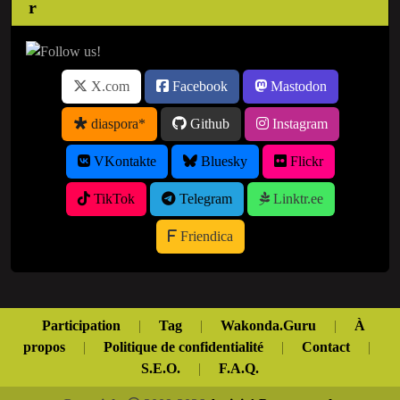
X.com
Facebook
Mastodon
diaspora*
Github
Instagram
VKontakte
Bluesky
Flickr
TikTok
Telegram
Linktr.ee
Friendica
Participation
|
Tag
|
Wakonda.Guru
|
À
propos
|
Politique de confidentialité
|
Contact
|
S.E.O.
|
F.A.Q.