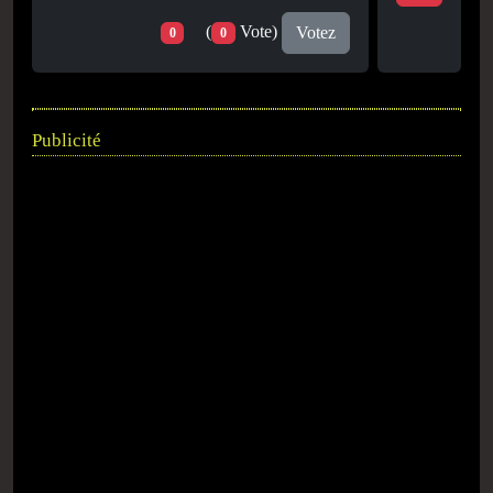
(
Vote)
Votez
0
0
Publicité