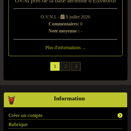
OVNI près de la base aérienne d'Ellsworth
O.V.N.I. -
8 juillet 2026
Commentaires:
0
Note moyenne :
-
Plus d'informations ...
1
2
3
Information
Créer un compte
Rubrique