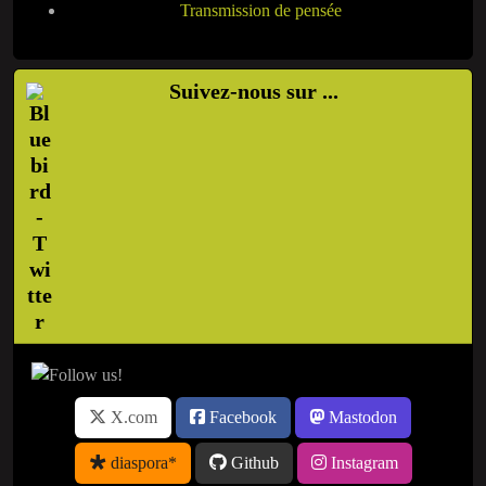
Transmission de pensée
Suivez-nous sur ...
X.com
Facebook
Mastodon
diaspora*
Github
Instagram