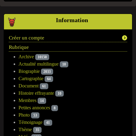
Information
Créer un compte
Rubrique
Archive
10150
Actualité multilingue
10
Biographie
2033
Cartographie
64
Document
61
Histoire effrayante
10
Membres
14
Petites annonces
8
Photo
53
Témoignage
41
Thème
35