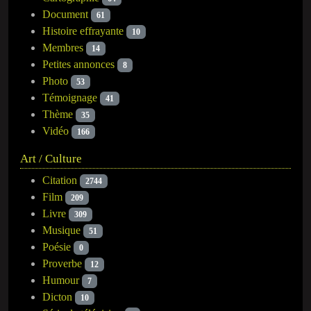
Document
61
Histoire effrayante
10
Membres
14
Petites annonces
8
Photo
53
Témoignage
41
Thème
35
Vidéo
166
Art / Culture
Citation
2744
Film
209
Livre
309
Musique
51
Poésie
0
Proverbe
12
Humour
7
Dicton
10