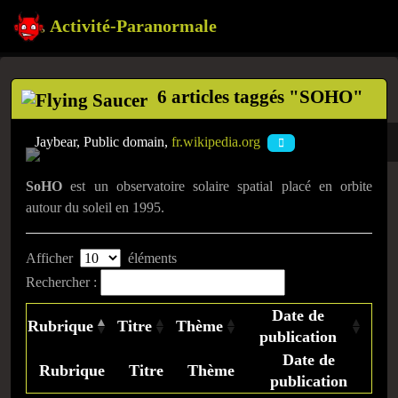
Activité-Paranormale
6 articles taggés "SOHO"
Jaybear, Public domain,
fr.wikipedia.org
SoHO
est un observatoire solaire spatial placé en orbite
autour du soleil en 1995.
Afficher
éléments
Rechercher :
Date de
Rubrique
Titre
Thème
publication
Date de
Rubrique
Titre
Thème
publication