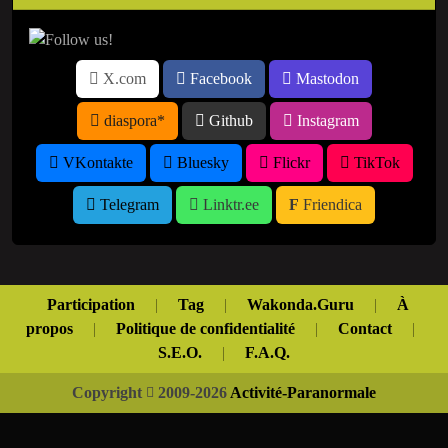
X.com
Facebook
Mastodon
diaspora*
Github
Instagram
VKontakte
Bluesky
Flickr
TikTok
Telegram
Linktr.ee
Friendica
Participation
|
Tag
|
Wakonda.Guru
|
À
propos
|
Politique de confidentialité
|
Contact
|
S.E.O.
|
F.A.Q.
Copyright
2009-2026
Activité-Paranormale