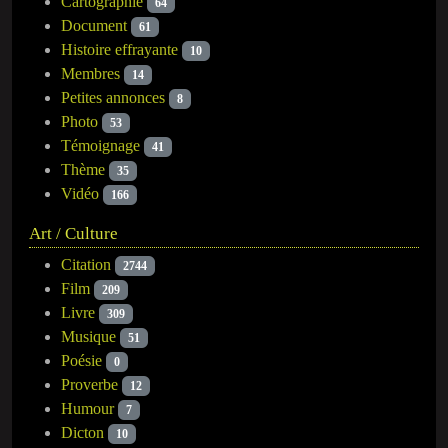
Cartographie
64
Document
61
Histoire effrayante
10
Membres
14
Petites annonces
8
Photo
53
Témoignage
41
Thème
35
Vidéo
166
Art / Culture
Citation
2744
Film
209
Livre
309
Musique
51
Poésie
0
Proverbe
12
Humour
7
Dicton
10