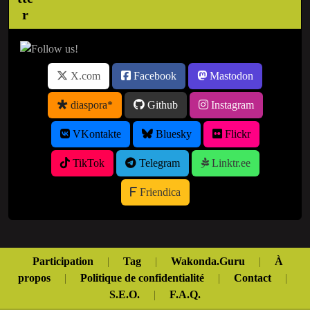
X.com
Facebook
Mastodon
diaspora*
Github
Instagram
VKontakte
Bluesky
Flickr
TikTok
Telegram
Linktr.ee
Friendica
Participation
|
Tag
|
Wakonda.Guru
|
À
propos
|
Politique de confidentialité
|
Contact
|
S.E.O.
|
F.A.Q.