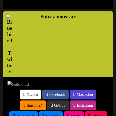
Suivez-nous sur ...
X.com
Facebook
Mastodon
diaspora*
Github
Instagram