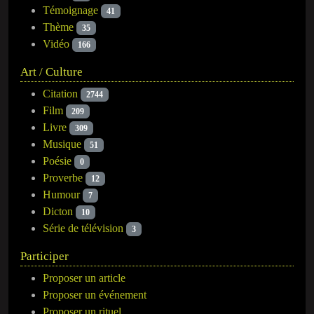
Témoignage
41
Thème
35
Vidéo
166
Art / Culture
Citation
2744
Film
209
Livre
309
Musique
51
Poésie
0
Proverbe
12
Humour
7
Dicton
10
Série de télévision
3
Participer
Proposer un article
Proposer un événement
Proposer un rituel