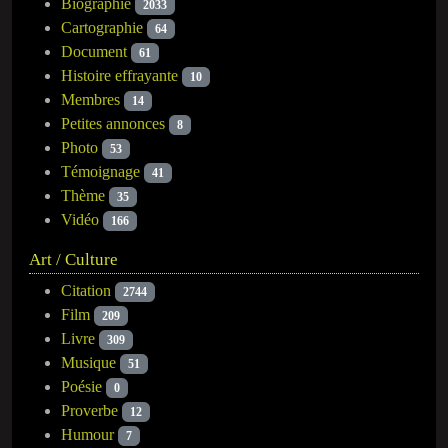
Biographie
2033
Cartographie
64
Document
61
Histoire effrayante
10
Membres
14
Petites annonces
8
Photo
53
Témoignage
41
Thème
35
Vidéo
166
Art / Culture
Citation
2744
Film
209
Livre
309
Musique
51
Poésie
0
Proverbe
12
Humour
7