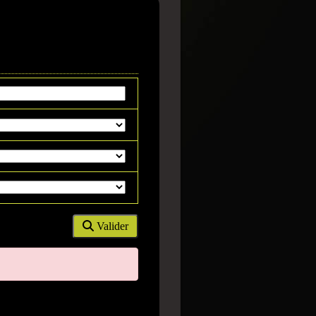
thology
Valider