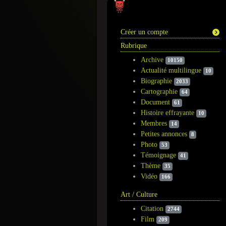
Information
Créer un compte
Rubrique
Archive
10150
Actualité multilingue
10
Biographie
2033
Cartographie
64
Document
61
Histoire effrayante
10
Membres
14
Petites annonces
8
Photo
53
Témoignage
41
Thème
35
Vidéo
166
Art / Culture
Citation
2744
Film
209