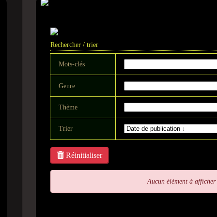
Série de télévision - My
Rechercher / trier
Mots-clés
Genre
Thème
Trier
Réinitialiser
Aucun élément à afficher