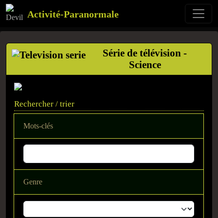
Activité-Paranormale
Série de télévision -
Science
Rechercher / trier
Mots-clés
Genre