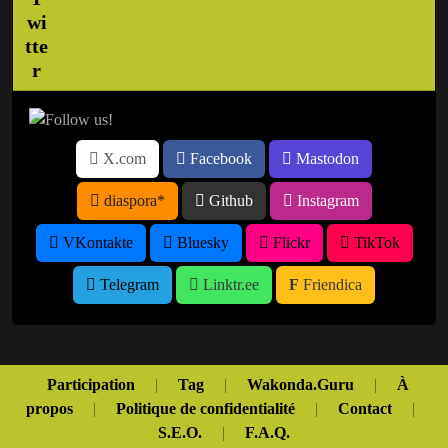
X.com
Facebook
Mastodon
diaspora*
Github
Instagram
VKontakte
Bluesky
Flickr
TikTok
Telegram
Linktr.ee
Friendica
Participation
|
Tag
|
Wakonda.Guru
|
À
propos
|
Politique de confidentialité
|
Contact
|
S.E.O.
|
F.A.Q.