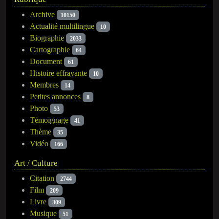
Archive
10150
Actualité multilingue
10
Biographie
2033
Cartographie
64
Document
61
Histoire effrayante
10
Membres
14
Petites annonces
8
Photo
53
Témoignage
41
Thème
35
Vidéo
166
Art / Culture
Citation
2744
Film
209
Livre
309
Musique
51