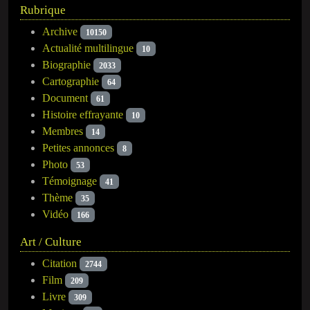
Rubrique
Archive
10150
Actualité multilingue
10
Biographie
2033
Cartographie
64
Document
61
Histoire effrayante
10
Membres
14
Petites annonces
8
Photo
53
Témoignage
41
Thème
35
Vidéo
166
Art / Culture
Citation
2744
Film
209
Livre
309