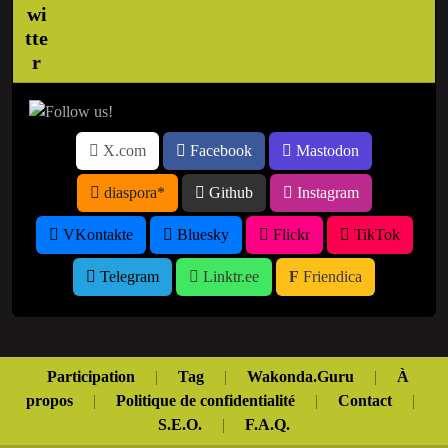
X.com
Facebook
Mastodon
diaspora*
Github
Instagram
VKontakte
Bluesky
Flickr
TikTok
Telegram
Linktr.ee
Friendica
Participation
|
Tag
|
Wakonda.Guru
|
À
propos
|
Politique de confidentialité
|
Contact
|
S.E.O.
|
F.A.Q.