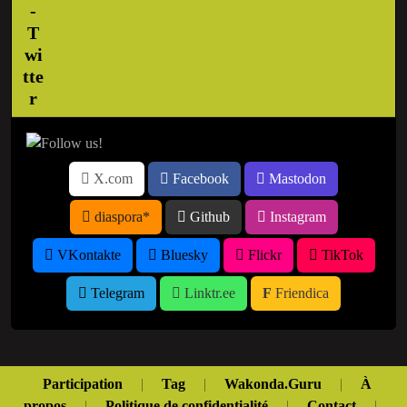
X.com
Facebook
Mastodon
diaspora*
Github
Instagram
VKontakte
Bluesky
Flickr
TikTok
Telegram
Linktr.ee
Friendica
Participation
|
Tag
|
Wakonda.Guru
|
À
propos
|
Politique de confidentialité
|
Contact
|