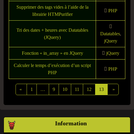
Supprimer des tags vides à l’aide de la
PHP
librairie HTMPurifier
Tri des dates + heures avec Datatables
Datatables
,
(JQuery)
jQuery
Fonction « in_array » en JQuery
jQuery
Calculer le temps d’exécution d’un script
PHP
PHP
«
1
…
9
10
11
12
13
»
Information