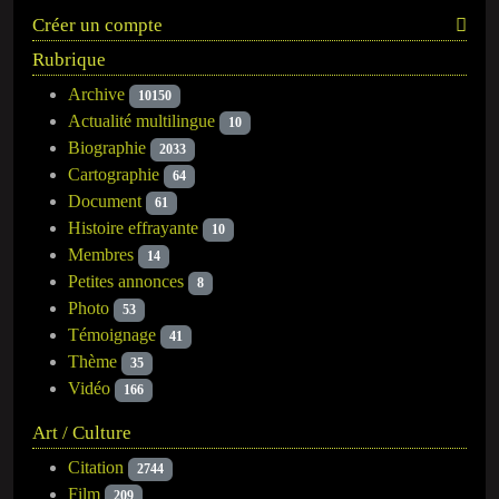
Créer un compte
Rubrique
Archive
10150
Actualité multilingue
10
Biographie
2033
Cartographie
64
Document
61
Histoire effrayante
10
Membres
14
Petites annonces
8
Photo
53
Témoignage
41
Thème
35
Vidéo
166
Art / Culture
Citation
2744
Film
209