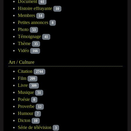
Document
61
Histoire effrayante
10
Membres
14
Petites annonces
8
Photo
53
Témoignage
41
Thème
35
Vidéo
166
Art / Culture
Citation
2744
Film
209
Livre
309
Musique
51
Poésie
0
Proverbe
12
Humour
7
Dicton
10
Série de télévision
3